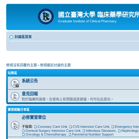
國立臺灣大學 臨床藥學研究
Graduate Institute of Clinical Pharmacy
討論區首頁
檢視沒有回覆的主題
•
檢視最近討論的主題
站務區
系統公告
意見回報
對於臨藥所論壇，在使用上有問題或是建議，均可在此提出。
實習經驗分享區
必修實習單位
子版面:
Coronary Care Unit
,
CVS Intensive Care Unit
,
Emergency Inte
General Surgery Intensive Care Unit
,
Infectious Diseases
,
Nephrology
Oncology & Chemotherapy
,
Parenteral Nutrition Support