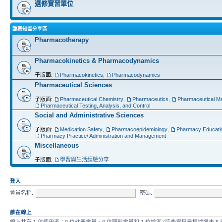
選修實習單位
臨藥知識分享區
Pharmacotherapy
Pharmacokinetics & Pharmacodynamics
子版面:
Pharmacokinetics
,
Pharmacodynamics
Pharmaceutical Sciences
子版面:
Pharmaceutical Chemistry
,
Pharmaceutics
,
Pharmaceutical Ma
Pharmaceutical Testing, Analysis, and Control
Social and Administrative Sciences
子版面:
Medication Safety
,
Pharmacoepidemiology
,
Pharmacy Educati
Pharmacy Practice/ Administration and Management
Miscellaneous
子版面:
學習與生活經驗分享
登入
會員名稱:
密碼:
誰在線上