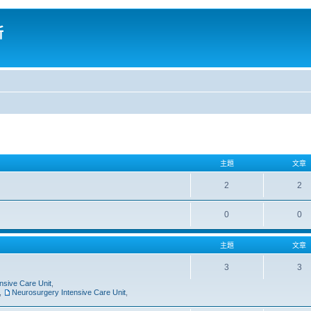
所
主題
文章
2
2
0
0
主題
文章
3
3
nsive Care Unit
,
,
Neurosurgery Intensive Care Unit
,