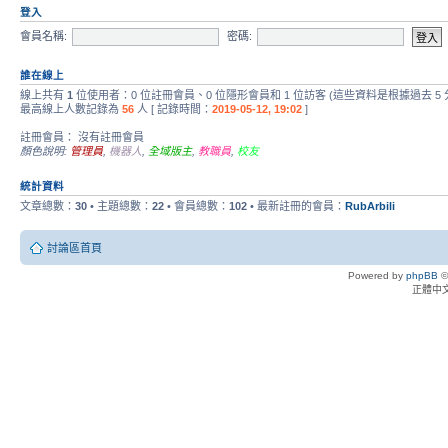
登入
會員名稱:
密碼:
誰在線上
線上共有
1
位使用者：0 位註冊會員、0 位隱形會員和 1 位訪客 (這些資料是根據過去 5
最高線上人數記錄為
56
人 [ 記錄時間：
2019-05-12, 19:02
]
註冊會員： 沒有註冊會員
顏色說明:
管理員
,
機器人
,
全域版主
,
教職員
,
校友
統計資料
文章總數：
30
• 主題總數：
22
• 會員總數：
102
• 最新註冊的會員：
RubArbili
討論區首頁
Powered by
phpBB
©
正體中