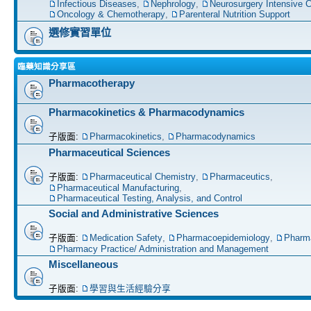
Infectious Diseases
,
Nephrology
,
Neurosurgery Intensive C
Oncology & Chemotherapy
,
Parenteral Nutrition Support
選修實習單位
臨藥知識分享區
Pharmacotherapy
Pharmacokinetics & Pharmacodynamics
子版面:
Pharmacokinetics
,
Pharmacodynamics
Pharmaceutical Sciences
子版面:
Pharmaceutical Chemistry
,
Pharmaceutics
,
Pharmaceutical Manufacturing
,
Pharmaceutical Testing, Analysis, and Control
Social and Administrative Sciences
子版面:
Medication Safety
,
Pharmacoepidemiology
,
Pharm
Pharmacy Practice/ Administration and Management
Miscellaneous
子版面:
學習與生活經驗分享