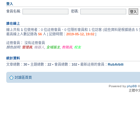
登入
會員名稱:
密碼:
誰在線上
線上共有
1
位使用者：0 位註冊會員、0 位隱形會員和 1 位訪客 (這些資料是根據過去 5
最高線上人數記錄為
56
人 [ 記錄時間：
2019-05-12, 19:02
]
註冊會員： 沒有註冊會員
顏色說明:
管理員
,
機器人
,
全域版主
,
教職員
,
校友
統計資料
文章總數：
30
• 主題總數：
22
• 會員總數：
102
• 最新註冊的會員：
RubArbili
討論區首頁
Powered by
phpBB
©
正體中