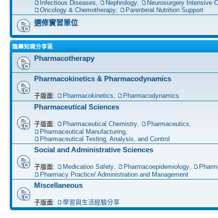
Infectious Diseases
,
Nephrology
,
Neurosurgery Intensive C
Oncology & Chemotherapy
,
Parenteral Nutrition Support
選修實習單位
臨藥知識分享區
Pharmacotherapy
Pharmacokinetics & Pharmacodynamics
子版面:
Pharmacokinetics
,
Pharmacodynamics
Pharmaceutical Sciences
子版面:
Pharmaceutical Chemistry
,
Pharmaceutics
,
Pharmaceutical Manufacturing
,
Pharmaceutical Testing, Analysis, and Control
Social and Administrative Sciences
子版面:
Medication Safety
,
Pharmacoepidemiology
,
Pharm
Pharmacy Practice/ Administration and Management
Miscellaneous
子版面:
學習與生活經驗分享