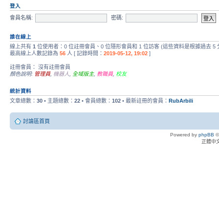
登入
會員名稱:
密碼:
誰在線上
線上共有
1
位使用者：0 位註冊會員、0 位隱形會員和 1 位訪客 (這些資料是根據過去 5
最高線上人數記錄為
56
人 [ 記錄時間：
2019-05-12, 19:02
]
註冊會員： 沒有註冊會員
顏色說明:
管理員
,
機器人
,
全域版主
,
教職員
,
校友
統計資料
文章總數：
30
• 主題總數：
22
• 會員總數：
102
• 最新註冊的會員：
RubArbili
討論區首頁
Powered by
phpBB
©
正體中