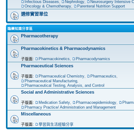
Infectious Diseases
,
Nephrology
,
Neurosurgery Intensive C
Oncology & Chemotherapy
,
Parenteral Nutrition Support
選修實習單位
臨藥知識分享區
Pharmacotherapy
Pharmacokinetics & Pharmacodynamics
子版面:
Pharmacokinetics
,
Pharmacodynamics
Pharmaceutical Sciences
子版面:
Pharmaceutical Chemistry
,
Pharmaceutics
,
Pharmaceutical Manufacturing
,
Pharmaceutical Testing, Analysis, and Control
Social and Administrative Sciences
子版面:
Medication Safety
,
Pharmacoepidemiology
,
Pharm
Pharmacy Practice/ Administration and Management
Miscellaneous
子版面:
學習與生活經驗分享