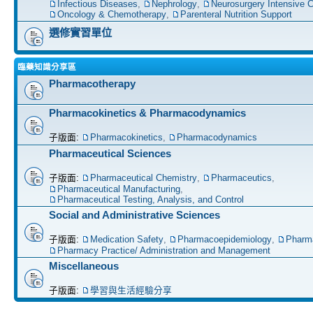
Infectious Diseases
,
Nephrology
,
Neurosurgery Intensive C
Oncology & Chemotherapy
,
Parenteral Nutrition Support
選修實習單位
臨藥知識分享區
Pharmacotherapy
Pharmacokinetics & Pharmacodynamics
子版面:
Pharmacokinetics
,
Pharmacodynamics
Pharmaceutical Sciences
子版面:
Pharmaceutical Chemistry
,
Pharmaceutics
,
Pharmaceutical Manufacturing
,
Pharmaceutical Testing, Analysis, and Control
Social and Administrative Sciences
子版面:
Medication Safety
,
Pharmacoepidemiology
,
Pharm
Pharmacy Practice/ Administration and Management
Miscellaneous
子版面:
學習與生活經驗分享