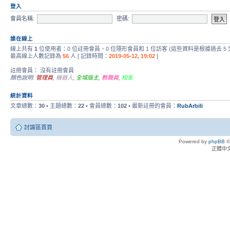
登入
會員名稱:
密碼:
誰在線上
線上共有
1
位使用者：0 位註冊會員、0 位隱形會員和 1 位訪客 (這些資料是根據過去 5
最高線上人數記錄為
56
人 [ 記錄時間：
2019-05-12, 19:02
]
註冊會員： 沒有註冊會員
顏色說明:
管理員
,
機器人
,
全域版主
,
教職員
,
校友
統計資料
文章總數：
30
• 主題總數：
22
• 會員總數：
102
• 最新註冊的會員：
RubArbili
討論區首頁
Powered by
phpBB
©
正體中