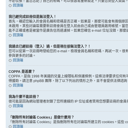
不必慌張！當您忘記了自己的密碼，可以很容易重新設定。只要您到登入頁面
回頂端
我已經完成註冊但是無法登入！
首先，確認您輸入的會員名稱和密碼是否正確。如果是，那麼可能會有兩個原因。
未啟用。某些討論區需要新註冊會員在登入前由自己或由管理員啟用帳號。當您完成註
能不正確或者是被當作是廣告信而過濾掉。如果您確信 e-mail 位址沒錯，那
回頂端
我過去已經註冊（登入）過，但是現在卻無法登入？！
您可以從第一次註冊時發給您的 e-mail，檢視會員名稱和密碼，再試一次
參與更多的討論。
回頂端
COPPA 是甚麼？
COPPA，是指 1998 年美國的兒童上線隱私和保護條例。這條法律要求任
得援助。請注意 phpBB 團隊，除了以下列出的情形之外，並不會提供法律諮
回頂端
我為什麼不能註冊？
很可能是因為網站管理者封鎖了您所連線的 IP 位址或者禁用您想要註冊的會
回頂端
「刪除所有討論區 Cookies」是做什麼用？
「刪除所有討論區 Cookies」是指刪除所有在討論區所建立的 cookies。這
回頂端