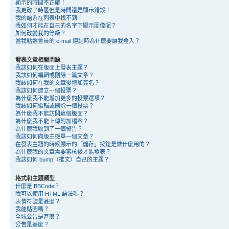
顯示的時間不正確！
我更改了時區但是時間還是顯示錯誤！
我的語系在列表中找不到！
我如何才能在自己的名字下顯示圖像呢？
如何改變我的等級？
當我點選會員的 e-mail 連結時為什麼要讓我登入？
發表文章相關問題
我該如何在版面上發表主題？
我該如何編輯或刪除一篇文章？
我該如何在我的文章後增加簽名？
我該如何建立一個投票？
為什麼我不能增加更多的投票選項？
我該如何編輯或刪除一個投票？
為什麼我不能訪問這個版面？
為什麼我不能上傳附加檔案？
為什麼我收到了一個警告？
我該如何向版主檢舉一個文章？
在發表主題的時候顯示的「儲存」按鈕是做什麼用的？
為什麼我的文章需要審核後才能發表？
我該如何 bump（推文）自己的主題？
格式和主題類型
什麼是 BBCode？
我可以使用 HTML 語法嗎？
表情符號是甚麼？
我能貼圖嗎？
全域公告是甚麼？
公告是甚麼？