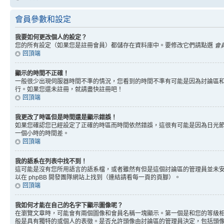
會員參數和設定
我要如何更改個人的設定？
您的所有設定（如果您是註冊會員）都儲存在資料庫中。要修改它們請點選
會
回頂端
顯示的時間不正確！
一般很少出現伺服器時間不準的情況，您看到的時間不準有可能是因為討論區和
行。如果您還未註冊，就請盡快註冊吧！
回頂端
我更改了時區但是時間還是顯示錯誤！
如果您確認您已經設定了正確的時區而時間依然錯誤，這很有可能是因為日光
一個小時的時間差。
回頂端
我的語系在列表中找不到！
這可能是沒有您所用語言的語系檔，或者雖然有但是這個討論區的管理員並未
以在 phpBB 開發團隊網站上找到（連結請看每一頁的頁腳）。
回頂端
我如何才能在自己的名字下顯示圖像呢？
在瀏覽文章時，可能會有兩個圖像和會員名稱一塊顯示。第一個是和您的等級
般是具有獨特的或個人的表徵。是否允許頭像由討論區的管理員決定，包括頭