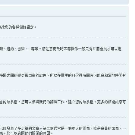
更改您的各種偏好設定。
、紐約、雪梨、...等等。請注意更改時區等操作一般只有註冊會員才可以進
時間之間的變更做周密的處理，所以在夏季的月份裡時間有可能會和當地時間有
言的語系檔，您可以參與我們的翻譯工作，建立您的語系檔。更多的相關訊息可
已經發表了多少篇的文章。第二個通常是一個更大的圖像，這是會員的頭像，一
果。您可以詢問他們關閉的原因。