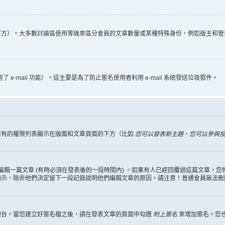
下方）。大多數討論區使用等級來區分會員的文章數量或某種特殊身份，例如版主和管
 e-mail 功能）。這主要是為了防止匿名使用者利用 e-mail 系統發送垃圾郵件。
擁有的權限列表顯示在版面和文章頁面的下方（比如
您可以發表新主題、您可以參與投票
編輯一篇文章 (有時必須在發表後的一段時間內) 。如果有人已經回覆過這篇文章，
顯示，除非他們決定留下一段記錄說明他們編輯文章的原因。請注意！普通會員無法刪
理台。當您建立好簽名檔之後，請在發表文章的頁面中勾選
附上簽名
來增加簽名。您