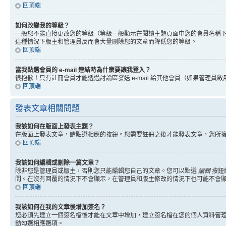
回頂端
如何改變我的等級？
一般您不能直接更改您的等級（等級一般顯示在閱讀主題頁面中您的會員名稱
這種情況下版主和管理員反而會大量刪除您的文章而降低您的等級。
回頂端
當我點選會員的 e-mail 連結時為什麼要讓我登入？
很抱歉！只有註冊會員才能透過討論區發送 e-mail 給其他會員（如果管理員啟用了
回頂端
發表文章相關問題
我該如何在版面上發表主題？
在版面上發表文章，請點選相應的按鈕。您需要註冊之後才能發表文章，您所
回頂端
我該如何編輯或刪除一篇文章？
除非您是管理員或版主，否則您只能編輯您自己的文章。您可以點選
編輯
按鈕
間。在沒有回覆的情況下不會顯示，在管理員和版主修改的情況下也可能不會
回頂端
我該如何在我的文章後增加簽名？
您必須先建立一個簽名檔後才能在文章中增加，建立簽名檔在您的個人資料管
動勾選相應選項。