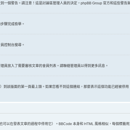
一個警告。請注意！這是討論區管理人員的決定，phpBB Group 官方和這些警
的步驟完成檢舉。
會員控制台搜尋。
管理員放入了需要審核文章的會員列表。請聯絡管理員以得到更多訊息。
推文）到該版面的第一頁最上頭。如果您看不到這個連結，那麼表示這個功能已經被停
（您也可以在發表文章的過程中停用它）。BBCode 本身和 HTML 風格相似，每個標籤用