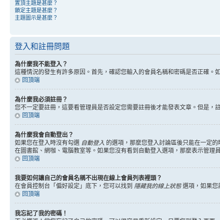
置頂主題是甚麼？
鎖定主題是甚麼？
主題圖示是甚麼？
登入和註冊問題
為什麼我不能登入？
這種情況的發生有許多原因。首先，確認您輸入的會員名稱和密碼是否正確。
回頂端
為什麼我必須註冊？
您不一定要註冊，這要看管理員是否設定您需要註冊後才能發表文章。但是，註冊將
回頂端
為什麼我會自動登出？
如果您在登入時沒有勾選
自動登入
的選項，那麼您登入討論區後只能在一定的
在圖書館、網咖、電腦教室等。如果您沒有看到自動登入選項，那麼表示管理
回頂端
我要如何讓自己的會員名稱不出現在線上會員列表裡頭？
在會員控制台「偏好設定」底下，您可以找到
隱藏我的線上狀態
選項，如果您
回頂端
我忘記了我的密碼！