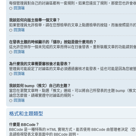
每個管理員對自己的討論區都有一套規則。如果您違反了規則，那麼您也許會收到
回頂端
我該如何向版主檢舉一個文章？
如果管理員允許檢舉，請在您想檢舉的文章上點選檢舉的按鈕，而後按照提示
回頂端
在發表主題的時候顯示的「儲存」按鈕是做什麼用的？
這允許您保存一個未完成的文章而得以在日後發表。重新裝載文章的功能請到
回頂端
為什麼我的文章需要審核後才能發表？
管理員可能設定了討論區的文章必須通過審核才能發表。這也可能是因為您被
回頂端
我該如何 bump（推文）自己的主題？
當您在瀏覽文章時，點選「推文」連結，可以將自己所發表的主題 bump（
論您怎麼做，請確實遵守討論區的規則。
回頂端
格式和主題類型
什麼是 BBCode？
BBCode 是一種特殊的 HTML 實現方式，能否使用 BBCode 由管理者決定
息請檢視發表文章頁面中的 BBCode 說明。