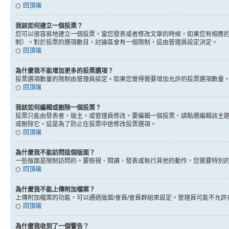
回頂端
我該如何建立一個投票？
您可以很容易地建立一個投票，當您發表或者修改文章的時候，如果您有相應的
制）。對於投票的選項數目，討論區會有一個限制，這由管理員設定決定。
回頂端
為什麼我不能增加更多的投票選項？
投票選項數量的限制由管理員設定。如果您覺得需要增加允許的投票選項數量
回頂端
我該如何編輯或刪除一個投票？
投票只能由發表者，版主，或管理員修改。要編輯一個投票，請點選編輯該主
或刪除它。這是為了防止在投票中途修改投票選項。
回頂端
為什麼我不能訪問這個版面？
一些版面是限制訪問的。要檢視、閱讀、發表或執行其他的動作，您需要特別
回頂端
為什麼我不能上傳附加檔案？
上傳附加檔案的功能，可以通過版面/會員/會員群組來設定。管理員可能不允
回頂端
為什麼我收到了一個警告？