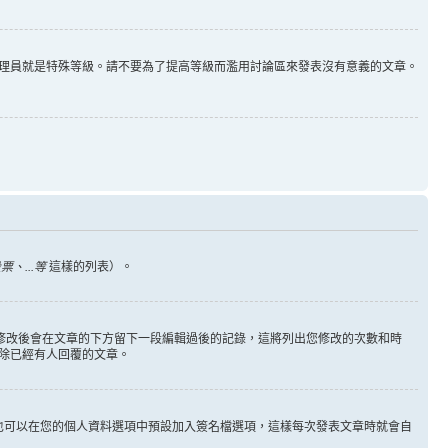
理員就是特殊等級。請不要為了提高等級而濫用討論區來發表沒有意義的文章。
、...等
這樣的列表）。
您修改後會在文章的下方留下一段編輯過後的記錄，這將列出您修改的次數和時
除已經有人回覆的文章。
也可以在您的個人資料選項中預設加入簽名檔選項，這樣每次發表文章時就會自