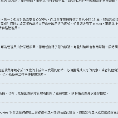
，點選
我忘記了我的密碼
，依照說明的步驟完成，您就可以很快地獲得新的隨機密碼
第一：如果討論區支援 COPPA，而且您在註冊時指定自己小於 13 歲，那麼您
冊時討論區將告訴您是否需要啟用您的帳號。如果您收到了 e-mail，那麼就按照其中的
麼請聯絡管理員。
。很有可能管理員由於某種原因，停用或刪除了您的帳號。有些討論區會利用每隔一段
何有可能收集年齡小於 13 歲的未成年人資訊的網站，必須獲得其父母的同意，或者
詢，也不為各種法律事件提供幫助。
員名稱。也有可能是因為網站管理者關閉了註冊功能。請聯絡管理員以獲得協助。
些 cookies 保留您在討論區上的認證和登入後的活動記錄等。假如您有登入或登出討論區的