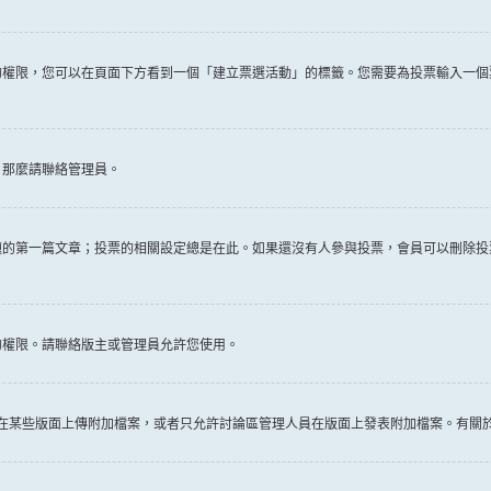
權限，您可以在頁面下方看到一個「建立票選活動」的標籤。您需要為投票輸入一個
，那麼請聯絡管理員。
題的第一篇文章；投票的相關設定總是在此。如果還沒有人參與投票，會員可以刪除投
的權限。請聯絡版主或管理員允許您使用。
許在某些版面上傳附加檔案，或者只允許討論區管理人員在版面上發表附加檔案。有關