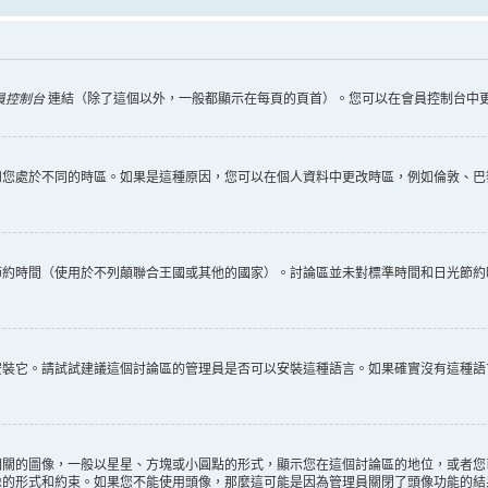
員控制台
連結（除了這個以外，一般都顯示在每頁的頁首）。您可以在會員控制台中
您處於不同的時區。如果是這種原因，您可以在個人資料中更改時區，例如倫敦、巴黎
節約時間（使用於不列顛聯合王國或其他的國家）。討論區並未對標準時間和日光節約
安裝它。請試試建議這個討論區的管理員是否可以安裝這種語言。如果確實沒有這種語
相關的圖像，一般以星星、方塊或小圓點的形式，顯示您在這個討論區的地位，或者您
像的形式和約束。如果您不能使用頭像，那麼這可能是因為管理員關閉了頭像功能的結