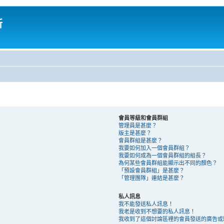
所
會員等級和會員群組
管理員是甚麼？
版主是甚麼？
會員群組是甚麼？
我要如何加入一個會員群組？
我要如何成為一個會員群組的組長？
為何某些會員群組能顯示出不同的顏色？
「預設會員群組」是甚麼？
「管理團隊」連結是甚麼？
私人訊息
我不能發送私人訊息！
我老是收到不想要的私人訊息！
我收到了這個討論區裡的會員發送的廣告或騷擾 