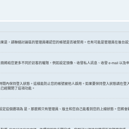
如果是，請聯絡討論區的管理員確認您的帳號是否被禁用。也有可能是管理員在後台設
給您更多不同於訪客的權限，例如設定頭像、收發私人訊息、收發 e-mail 以及申
時間內保持登入狀態。這樣能防止您的帳號被他人誤用。如果要保持登入狀態請在登
員已經關閉了這項功能。
設定這個選項為
是
，那麼將只有管理員、版主和您自己能看到您的上線狀態。您將會