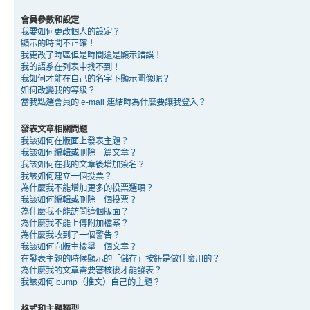
會員參數和設定
我要如何更改個人的設定？
顯示的時間不正確！
我更改了時區但是時間還是顯示錯誤！
我的語系在列表中找不到！
我如何才能在自己的名字下顯示圖像呢？
如何改變我的等級？
當我點選會員的 e-mail 連結時為什麼要讓我登入？
發表文章相關問題
我該如何在版面上發表主題？
我該如何編輯或刪除一篇文章？
我該如何在我的文章後增加簽名？
我該如何建立一個投票？
為什麼我不能增加更多的投票選項？
我該如何編輯或刪除一個投票？
為什麼我不能訪問這個版面？
為什麼我不能上傳附加檔案？
為什麼我收到了一個警告？
我該如何向版主檢舉一個文章？
在發表主題的時候顯示的「儲存」按鈕是做什麼用的？
為什麼我的文章需要審核後才能發表？
我該如何 bump（推文）自己的主題？
格式和主題類型