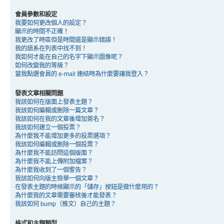
會員參數和設定
我要如何更改個人的設定？
顯示的時間不正確！
我更改了時區但是時間還是顯示錯誤！
我的語系在列表中找不到！
我如何才能在自己的名字下顯示圖像呢？
如何改變我的等級？
當我點選會員的 e-mail 連結時為什麼要讓我登入？
發表文章相關問題
我該如何在版面上發表主題？
我該如何編輯或刪除一篇文章？
我該如何在我的文章後增加簽名？
我該如何建立一個投票？
為什麼我不能增加更多的投票選項？
我該如何編輯或刪除一個投票？
為什麼我不能訪問這個版面？
為什麼我不能上傳附加檔案？
為什麼我收到了一個警告？
我該如何向版主檢舉一個文章？
在發表主題的時候顯示的「儲存」按鈕是做什麼用的？
為什麼我的文章需要審核後才能發表？
我該如何 bump（推文）自己的主題？
格式和主題類型