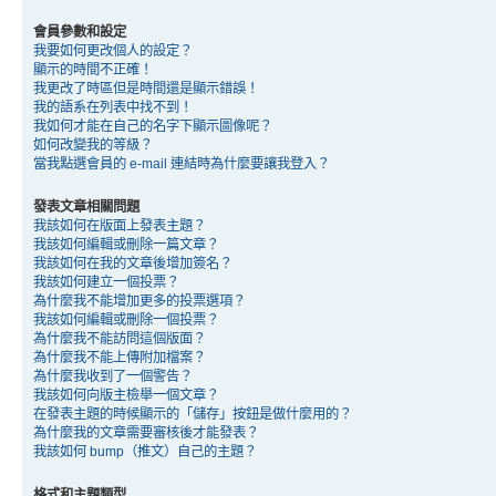
會員參數和設定
我要如何更改個人的設定？
顯示的時間不正確！
我更改了時區但是時間還是顯示錯誤！
我的語系在列表中找不到！
我如何才能在自己的名字下顯示圖像呢？
如何改變我的等級？
當我點選會員的 e-mail 連結時為什麼要讓我登入？
發表文章相關問題
我該如何在版面上發表主題？
我該如何編輯或刪除一篇文章？
我該如何在我的文章後增加簽名？
我該如何建立一個投票？
為什麼我不能增加更多的投票選項？
我該如何編輯或刪除一個投票？
為什麼我不能訪問這個版面？
為什麼我不能上傳附加檔案？
為什麼我收到了一個警告？
我該如何向版主檢舉一個文章？
在發表主題的時候顯示的「儲存」按鈕是做什麼用的？
為什麼我的文章需要審核後才能發表？
我該如何 bump（推文）自己的主題？
格式和主題類型