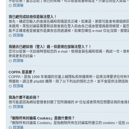
不必慌張！當您忘記了自己的密碼，可以很容易重新設定。只要您到登入頁面
回頂端
我已經完成註冊但是無法登入！
首先，確認您輸入的會員名稱和密碼是否正確。如果是，那麼可能會有兩個原因。
未啟用。某些討論區需要新註冊會員在登入前由自己或由管理員啟用帳號。當您完成註
能不正確或者是被當作是廣告信而過濾掉。如果您確信 e-mail 位址沒錯，那
回頂端
我過去已經註冊（登入）過，但是現在卻無法登入？！
您可以從第一次註冊時發給您的 e-mail，檢視會員名稱和密碼，再試一次
參與更多的討論。
回頂端
COPPA 是甚麼？
COPPA，是指 1998 年美國的兒童上線隱私和保護條例。這條法律要求任
得援助。請注意 phpBB 團隊，除了以下列出的情形之外，並不會提供法律諮
回頂端
我為什麼不能註冊？
很可能是因為網站管理者封鎖了您所連線的 IP 位址或者禁用您想要註冊的會
回頂端
「刪除所有討論區 Cookies」是做什麼用？
「刪除所有討論區 Cookies」是指刪除所有在討論區所建立的 cookies。這
回頂端