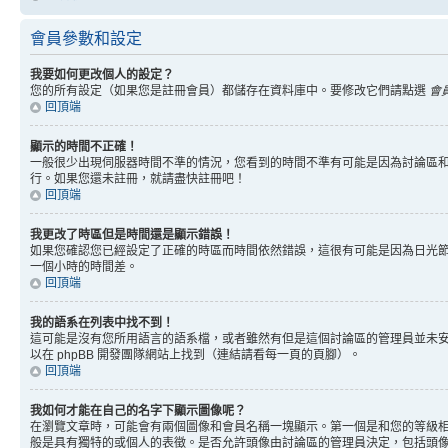
會員參數和設定
我要如何更改個人的設定？
您的所有設定（如果您是註冊會員）都儲存在資料庫中。要修改它們請點選
會
回頂端
顯示的時間不正確！
一般很少出現伺服器時間不準的情況，您看到的時間不準有可能是因為討論區和
行。如果您還未註冊，就請盡快註冊吧！
回頂端
我更改了時區但是時間還是顯示錯誤！
如果您確認您已經設定了正確的時區而時間依然錯誤，這很有可能是因為日光
一個小時的時間差。
回頂端
我的語系在列表中找不到！
這可能是沒有您所用語言的語系檔，或者雖然有但是這個討論區的管理員並未
以在 phpBB 開發團隊網站上找到（連結請看每一頁的頁腳）。
回頂端
我如何才能在自己的名字下顯示圖像呢？
在瀏覽文章時，可能會有兩個圖像和會員名稱一塊顯示。第一個是和您的等級
般是具有獨特的或個人的表徵。是否允許頭像由討論區的管理員決定，包括頭