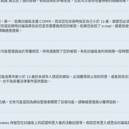
，點選
我忘記了我的密碼
，依照說明的步驟完成，您就可以很快地獲得新的隨機密碼
第一：如果討論區支援 COPPA，而且您在註冊時指定自己小於 13 歲，那麼您
冊時討論區將告訴您是否需要啟用您的帳號。如果您收到了 e-mail，那麼就按照其中的
麼請聯絡管理員。
。很有可能管理員由於某種原因，停用或刪除了您的帳號。有些討論區會利用每隔一段
何有可能收集年齡小於 13 歲的未成年人資訊的網站，必須獲得其父母的同意，或者
詢，也不為各種法律事件提供幫助。
員名稱。也有可能是因為網站管理者關閉了註冊功能。請聯絡管理員以獲得協助。
些 cookies 保留您在討論區上的認證和登入後的活動記錄等。假如您有登入或登出討論區的