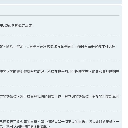
更改您的各種偏好設定。
、紐約、雪梨、...等等。請注意更改時區等操作一般只有註冊會員才可以進
時間之間的變更做周密的處理，所以在夏季的月份裡時間有可能會和當地時間有
言的語系檔，您可以參與我們的翻譯工作，建立您的語系檔。更多的相關訊息可
已經發表了多少篇的文章。第二個通常是一個更大的圖像，這是會員的頭像，一
果。您可以詢問他們關閉的原因。