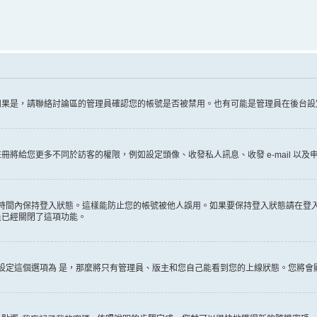
如果是，請聯絡討論區的管理員確認您的帳號是否被禁用。也有可能是管理員在後台設
給您更多不同於訪客的權限，例如設定頭像、收發私人訊息、收發 e-mail 以及申
時間內保持登入狀態。這樣能防止您的帳號被他人誤用。如果要保持登入狀態請在登
員已經關閉了這項功能。
設定這個選項為
是
，那麼將只有管理員、版主和您自己能看到您的上線狀態。您將會