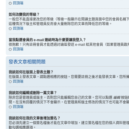
回頂端
如何改變我的等級？
一般您不能直接更改您的等級（等級一般顯示在閱讀主題頁面中您的會員名稱
這種情況下版主和管理員反而會大量刪除您的文章而降低您的等級。
回頂端
當我點選會員的 e-mail 連結時為什麼要讓我登入？
很抱歉！只有註冊會員才能透過討論區發送 e-mail 給其他會員（如果管理員啟用了
回頂端
發表文章相關問題
我該如何在版面上發表主題？
在版面上發表文章，請點選相應的按鈕。您需要註冊之後才能發表文章，您所
回頂端
我該如何編輯或刪除一篇文章？
除非您是管理員或版主，否則您只能編輯您自己的文章。您可以點選
編輯
按鈕
間。在沒有回覆的情況下不會顯示，在管理員和版主修改的情況下也可能不會
回頂端
我該如何在我的文章後增加簽名？
您必須先建立一個簽名檔後才能在文章中增加，建立簽名檔在您的個人資料管
動勾選相應選項。