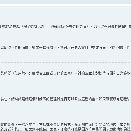
員控制台
連結（除了這個以外，一般都顯示在每頁的頁首）。您可以在會員控制台中
您處於不同的時區。如果是這種原因，您可以在個人資料中更改時區，例如倫敦、巴黎
節約時間（使用於不列顛聯合王國或其他的國家）。討論區並未對標準時間和日光節約
安裝它。請試試建議這個討論區的管理員是否可以安裝這種語言。如果確實沒有這種語
相關的圖像，一般以星星、方塊或小圓點的形式，顯示您在這個討論區的地位，或者您
像的形式和約束。如果您不能使用頭像，那麼這可能是因為管理員關閉了頭像功能的結