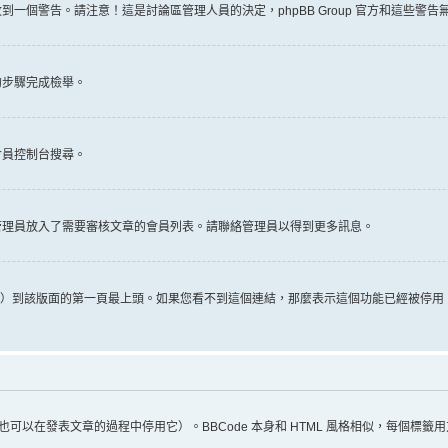
一個警告。請注意！這是討論區管理人員的決定，phpBB Group 官方和這些警
的步驟完成檢舉。
會員控制台搜尋。
管理員放入了需要審核文章的會員列表。請聯絡管理員以得到更多訊息。
推文）到該版面的第一頁最上頭。如果您看不到這個連結，那麼表示這個功能已經被停
（您也可以在發表文章的過程中停用它）。BBCode 本身和 HTML 風格相似，每個標籤用