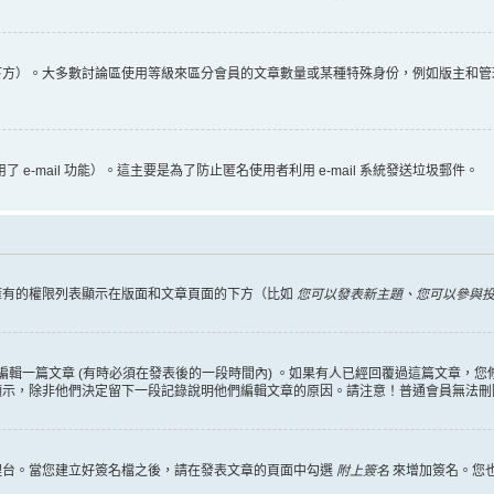
下方）。大多數討論區使用等級來區分會員的文章數量或某種特殊身份，例如版主和管
 e-mail 功能）。這主要是為了防止匿名使用者利用 e-mail 系統發送垃圾郵件。
擁有的權限列表顯示在版面和文章頁面的下方（比如
您可以發表新主題、您可以參與投票
編輯一篇文章 (有時必須在發表後的一段時間內) 。如果有人已經回覆過這篇文章，
顯示，除非他們決定留下一段記錄說明他們編輯文章的原因。請注意！普通會員無法刪
理台。當您建立好簽名檔之後，請在發表文章的頁面中勾選
附上簽名
來增加簽名。您