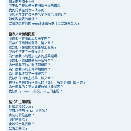
顯示的時間不正確！
我更改了時區但是時間還是顯示錯誤！
我的語系在列表中找不到！
我如何才能在自己的名字下顯示圖像呢？
如何改變我的等級？
當我點選會員的 e-mail 連結時為什麼要讓我登入？
發表文章相關問題
我該如何在版面上發表主題？
我該如何編輯或刪除一篇文章？
我該如何在我的文章後增加簽名？
我該如何建立一個投票？
為什麼我不能增加更多的投票選項？
我該如何編輯或刪除一個投票？
為什麼我不能訪問這個版面？
為什麼我不能上傳附加檔案？
為什麼我收到了一個警告？
我該如何向版主檢舉一個文章？
在發表主題的時候顯示的「儲存」按鈕是做什麼用的？
為什麼我的文章需要審核後才能發表？
我該如何 bump（推文）自己的主題？
格式和主題類型
什麼是 BBCode？
我可以使用 HTML 語法嗎？
表情符號是甚麼？
我能貼圖嗎？
全域公告是甚麼？
公告是甚麼？