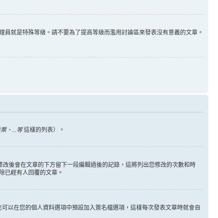
理員就是特殊等級。請不要為了提高等級而濫用討論區來發表沒有意義的文章。
、...等
這樣的列表）。
您修改後會在文章的下方留下一段編輯過後的記錄，這將列出您修改的次數和時
除已經有人回覆的文章。
也可以在您的個人資料選項中預設加入簽名檔選項，這樣每次發表文章時就會自