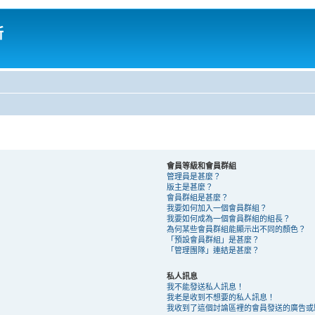
所
會員等級和會員群組
管理員是甚麼？
版主是甚麼？
會員群組是甚麼？
我要如何加入一個會員群組？
我要如何成為一個會員群組的組長？
為何某些會員群組能顯示出不同的顏色？
「預設會員群組」是甚麼？
「管理團隊」連結是甚麼？
私人訊息
我不能發送私人訊息！
我老是收到不想要的私人訊息！
我收到了這個討論區裡的會員發送的廣告或騷擾 