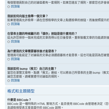
每個管理員對自己的討論區都有一套規則。如果您違反了規則，那麼您也許會收到
回頂端
我該如何向版主檢舉一個文章？
如果管理員允許檢舉，請在您想檢舉的文章上點選檢舉的按鈕，而後按照提示
回頂端
在發表主題的時候顯示的「儲存」按鈕是做什麼用的？
這允許您保存一個未完成的文章而得以在日後發表。重新裝載文章的功能請到
回頂端
為什麼我的文章需要審核後才能發表？
管理員可能設定了討論區的文章必須通過審核才能發表。這也可能是因為您被
回頂端
我該如何 bump（推文）自己的主題？
當您在瀏覽文章時，點選「推文」連結，可以將自己所發表的主題 bump（
論您怎麼做，請確實遵守討論區的規則。
回頂端
格式和主題類型
什麼是 BBCode？
BBCode 是一種特殊的 HTML 實現方式，能否使用 BBCode 由管理者決定
息請檢視發表文章頁面中的 BBCode 說明。