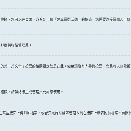
權限，您可以在頁面下方看到一個「建立票選活動」的標籤。您需要為投票輸入一個
，那麼請聯絡管理員。
題的第一篇文章；投票的相關設定總是在此。如果還沒有人參與投票，會員可以刪除投
的權限。請聯絡版主或管理員允許您使用。
許在某些版面上傳附加檔案，或者只允許討論區管理人員在版面上發表附加檔案。有關