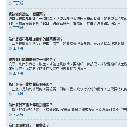
回頂端
我該如何建立一個投票？
您可以很容易地建立一個投票，當您發表或者修改文章的時候，如果您有相應的
制）。對於投票的選項數目，討論區會有一個限制，這由管理員設定決定。
回頂端
為什麼我不能增加更多的投票選項？
投票選項數量的限制由管理員設定。如果您覺得需要增加允許的投票選項數量
回頂端
我該如何編輯或刪除一個投票？
投票只能由發表者，版主，或管理員修改。要編輯一個投票，請點選編輯該主
或刪除它。這是為了防止在投票中途修改投票選項。
回頂端
為什麼我不能訪問這個版面？
一些版面是限制訪問的。要檢視、閱讀、發表或執行其他的動作，您需要特別
回頂端
為什麼我不能上傳附加檔案？
上傳附加檔案的功能，可以通過版面/會員/會員群組來設定。管理員可能不允
回頂端
為什麼我收到了一個警告？