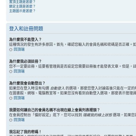
置頂主題是甚麼？
鎖定主題是甚麼？
主題圖示是甚麼？
登入和註冊問題
為什麼我不能登入？
這種情況的發生有許多原因。首先，確認您輸入的會員名稱和密碼是否正確。
回頂端
為什麼我必須註冊？
您不一定要註冊，這要看管理員是否設定您需要註冊後才能發表文章。但是，註冊將
回頂端
為什麼我會自動登出？
如果您在登入時沒有勾選
自動登入
的選項，那麼您登入討論區後只能在一定的
在圖書館、網咖、電腦教室等。如果您沒有看到自動登入選項，那麼表示管理
回頂端
我要如何讓自己的會員名稱不出現在線上會員列表裡頭？
在會員控制台「偏好設定」底下，您可以找到
隱藏我的線上狀態
選項，如果您
回頂端
我忘記了我的密碼！