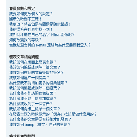
會員參數和設定
我要如何更改個人的設定？
顯示的時間不正確！
我更改了時區但是時間還是顯示錯誤！
我的語系在列表中找不到！
我如何才能在自己的名字下顯示圖像呢？
如何改變我的等級？
當我點選會員的 e-mail 連結時為什麼要讓我登入？
發表文章相關問題
我該如何在版面上發表主題？
我該如何編輯或刪除一篇文章？
我該如何在我的文章後增加簽名？
我該如何建立一個投票？
為什麼我不能增加更多的投票選項？
我該如何編輯或刪除一個投票？
為什麼我不能訪問這個版面？
為什麼我不能上傳附加檔案？
為什麼我收到了一個警告？
我該如何向版主檢舉一個文章？
在發表主題的時候顯示的「儲存」按鈕是做什麼用的？
為什麼我的文章需要審核後才能發表？
我該如何 bump（推文）自己的主題？
格式和主題類型