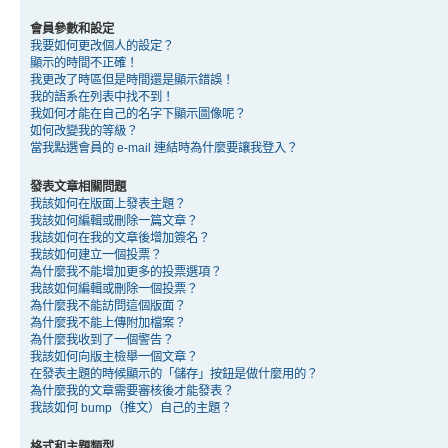
會員參數和設定
我要如何更改個人的設定？
顯示的時間不正確！
我更改了時區但是時間還是顯示錯誤！
我的語系在列表中找不到！
我如何才能在自己的名字下顯示圖像呢？
如何改變我的等級？
當我點選會員的 e-mail 連結時為什麼要讓我登入？
發表文章相關問題
我該如何在版面上發表主題？
我該如何編輯或刪除一篇文章？
我該如何在我的文章後增加簽名？
我該如何建立一個投票？
為什麼我不能增加更多的投票選項？
我該如何編輯或刪除一個投票？
為什麼我不能訪問這個版面？
為什麼我不能上傳附加檔案？
為什麼我收到了一個警告？
我該如何向版主檢舉一個文章？
在發表主題的時候顯示的「儲存」按鈕是做什麼用的？
為什麼我的文章需要審核後才能發表？
我該如何 bump（推文）自己的主題？
格式和主題類型