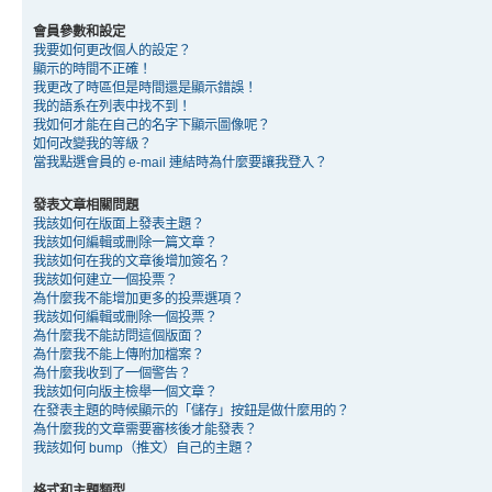
會員參數和設定
我要如何更改個人的設定？
顯示的時間不正確！
我更改了時區但是時間還是顯示錯誤！
我的語系在列表中找不到！
我如何才能在自己的名字下顯示圖像呢？
如何改變我的等級？
當我點選會員的 e-mail 連結時為什麼要讓我登入？
發表文章相關問題
我該如何在版面上發表主題？
我該如何編輯或刪除一篇文章？
我該如何在我的文章後增加簽名？
我該如何建立一個投票？
為什麼我不能增加更多的投票選項？
我該如何編輯或刪除一個投票？
為什麼我不能訪問這個版面？
為什麼我不能上傳附加檔案？
為什麼我收到了一個警告？
我該如何向版主檢舉一個文章？
在發表主題的時候顯示的「儲存」按鈕是做什麼用的？
為什麼我的文章需要審核後才能發表？
我該如何 bump（推文）自己的主題？
格式和主題類型