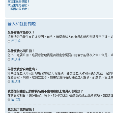
置頂主題是甚麼？
鎖定主題是甚麼？
主題圖示是甚麼？
登入和註冊問題
為什麼我不能登入？
這種情況的發生有許多原因。首先，確認您輸入的會員名稱和密碼是否正確。
回頂端
為什麼我必須註冊？
您不一定要註冊，這要看管理員是否設定您需要註冊後才能發表文章。但是，註冊將
回頂端
為什麼我會自動登出？
如果您在登入時沒有勾選
自動登入
的選項，那麼您登入討論區後只能在一定的
在圖書館、網咖、電腦教室等。如果您沒有看到自動登入選項，那麼表示管理
回頂端
我要如何讓自己的會員名稱不出現在線上會員列表裡頭？
在會員控制台「偏好設定」底下，您可以找到
隱藏我的線上狀態
選項，如果您
回頂端
我忘記了我的密碼！