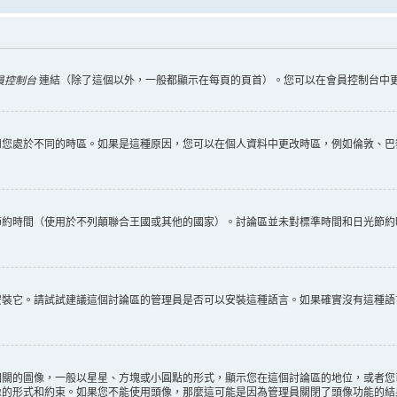
員控制台
連結（除了這個以外，一般都顯示在每頁的頁首）。您可以在會員控制台中
您處於不同的時區。如果是這種原因，您可以在個人資料中更改時區，例如倫敦、巴黎
節約時間（使用於不列顛聯合王國或其他的國家）。討論區並未對標準時間和日光節約
安裝它。請試試建議這個討論區的管理員是否可以安裝這種語言。如果確實沒有這種語
相關的圖像，一般以星星、方塊或小圓點的形式，顯示您在這個討論區的地位，或者您
像的形式和約束。如果您不能使用頭像，那麼這可能是因為管理員關閉了頭像功能的結