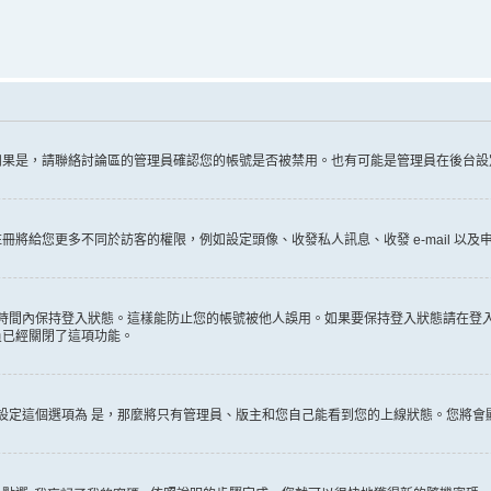
如果是，請聯絡討論區的管理員確認您的帳號是否被禁用。也有可能是管理員在後台設
給您更多不同於訪客的權限，例如設定頭像、收發私人訊息、收發 e-mail 以及申
時間內保持登入狀態。這樣能防止您的帳號被他人誤用。如果要保持登入狀態請在登
員已經關閉了這項功能。
設定這個選項為
是
，那麼將只有管理員、版主和您自己能看到您的上線狀態。您將會