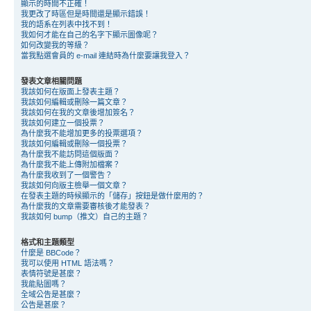
顯示的時間不正確！
我更改了時區但是時間還是顯示錯誤！
我的語系在列表中找不到！
我如何才能在自己的名字下顯示圖像呢？
如何改變我的等級？
當我點選會員的 e-mail 連結時為什麼要讓我登入？
發表文章相關問題
我該如何在版面上發表主題？
我該如何編輯或刪除一篇文章？
我該如何在我的文章後增加簽名？
我該如何建立一個投票？
為什麼我不能增加更多的投票選項？
我該如何編輯或刪除一個投票？
為什麼我不能訪問這個版面？
為什麼我不能上傳附加檔案？
為什麼我收到了一個警告？
我該如何向版主檢舉一個文章？
在發表主題的時候顯示的「儲存」按鈕是做什麼用的？
為什麼我的文章需要審核後才能發表？
我該如何 bump（推文）自己的主題？
格式和主題類型
什麼是 BBCode？
我可以使用 HTML 語法嗎？
表情符號是甚麼？
我能貼圖嗎？
全域公告是甚麼？
公告是甚麼？