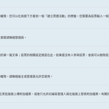
權限，您可以在頁面下方看到一個「建立票選活動」的標籤。您需要為投票輸入一個
，那麼請聯絡管理員。
題的第一篇文章；投票的相關設定總是在此。如果還沒有人參與投票，會員可以刪除投
的權限。請聯絡版主或管理員允許您使用。
許在某些版面上傳附加檔案，或者只允許討論區管理人員在版面上發表附加檔案。有關