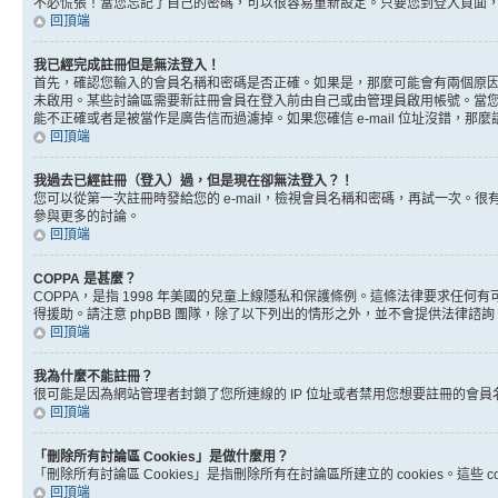
不必慌張！當您忘記了自己的密碼，可以很容易重新設定。只要您到登入頁面
回頂端
我已經完成註冊但是無法登入！
首先，確認您輸入的會員名稱和密碼是否正確。如果是，那麼可能會有兩個原因。
未啟用。某些討論區需要新註冊會員在登入前由自己或由管理員啟用帳號。當您完成註
能不正確或者是被當作是廣告信而過濾掉。如果您確信 e-mail 位址沒錯，那
回頂端
我過去已經註冊（登入）過，但是現在卻無法登入？！
您可以從第一次註冊時發給您的 e-mail，檢視會員名稱和密碼，再試一次
參與更多的討論。
回頂端
COPPA 是甚麼？
COPPA，是指 1998 年美國的兒童上線隱私和保護條例。這條法律要求任
得援助。請注意 phpBB 團隊，除了以下列出的情形之外，並不會提供法律諮
回頂端
我為什麼不能註冊？
很可能是因為網站管理者封鎖了您所連線的 IP 位址或者禁用您想要註冊的會
回頂端
「刪除所有討論區 Cookies」是做什麼用？
「刪除所有討論區 Cookies」是指刪除所有在討論區所建立的 cookies。這
回頂端