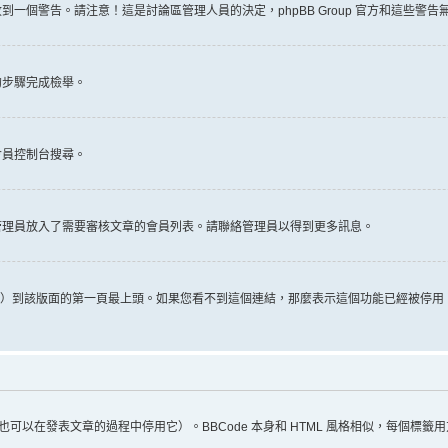
一個警告。請注意！這是討論區管理人員的決定，phpBB Group 官方和這些警
的步驟完成檢舉。
會員控制台搜尋。
管理員放入了需要審核文章的會員列表。請聯絡管理員以得到更多訊息。
推文）到該版面的第一頁最上頭。如果您看不到這個連結，那麼表示這個功能已經被停
（您也可以在發表文章的過程中停用它）。BBCode 本身和 HTML 風格相似，每個標籤用