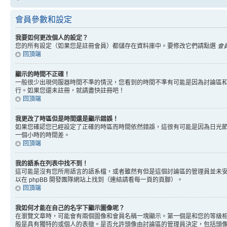
會員參數和設定
我要如何更改個人的設定？
您的所有設定（如果您是註冊會員）都儲存在資料庫中。要修改它們請點選
會
回頂端
顯示的時間不正確！
一般很少出現伺服器時間不準的情況，您看到的時間不準有可能是因為討論區和
行。如果您還未註冊，就請盡快註冊吧！
回頂端
我更改了時區但是時間還是顯示錯誤！
如果您確認您已經設定了正確的時區而時間依然錯誤，這很有可能是因為日光
一個小時的時間差。
回頂端
我的語系在列表中找不到！
這可能是沒有您所用語言的語系檔，或者雖然有但是這個討論區的管理員並未
以在 phpBB 開發團隊網站上找到（連結請看每一頁的頁腳）。
回頂端
我如何才能在自己的名字下顯示圖像呢？
在瀏覽文章時，可能會有兩個圖像和會員名稱一塊顯示。第一個是和您的等級
般是具有獨特的或個人的表徵。是否允許頭像由討論區的管理員決定，包括頭