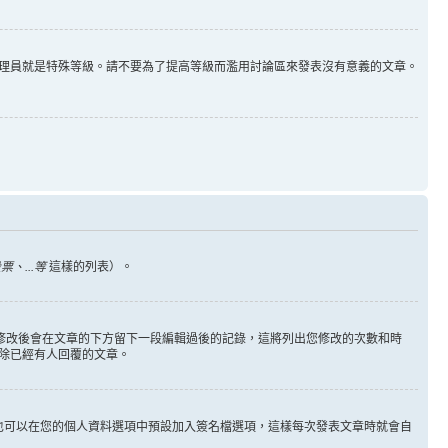
理員就是特殊等級。請不要為了提高等級而濫用討論區來發表沒有意義的文章。
、...等
這樣的列表）。
您修改後會在文章的下方留下一段編輯過後的記錄，這將列出您修改的次數和時
除已經有人回覆的文章。
也可以在您的個人資料選項中預設加入簽名檔選項，這樣每次發表文章時就會自