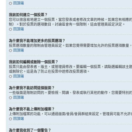
回頂端
我該如何建立一個投票？
您可以很容易地建立一個投票，當您發表或者修改文章的時候，如果您有相應的
制）。對於投票的選項數目，討論區會有一個限制，這由管理員設定決定。
回頂端
為什麼我不能增加更多的投票選項？
投票選項數量的限制由管理員設定。如果您覺得需要增加允許的投票選項數量
回頂端
我該如何編輯或刪除一個投票？
投票只能由發表者，版主，或管理員修改。要編輯一個投票，請點選編輯該主
或刪除它。這是為了防止在投票中途修改投票選項。
回頂端
為什麼我不能訪問這個版面？
一些版面是限制訪問的。要檢視、閱讀、發表或執行其他的動作，您需要特別
回頂端
為什麼我不能上傳附加檔案？
上傳附加檔案的功能，可以通過版面/會員/會員群組來設定。管理員可能不允
回頂端
為什麼我收到了一個警告？