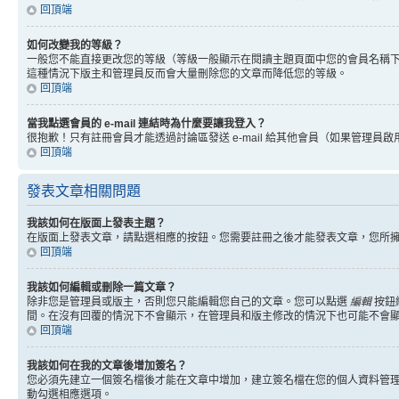
回頂端
如何改變我的等級？
一般您不能直接更改您的等級（等級一般顯示在閱讀主題頁面中您的會員名稱
這種情況下版主和管理員反而會大量刪除您的文章而降低您的等級。
回頂端
當我點選會員的 e-mail 連結時為什麼要讓我登入？
很抱歉！只有註冊會員才能透過討論區發送 e-mail 給其他會員（如果管理員啟用了
回頂端
發表文章相關問題
我該如何在版面上發表主題？
在版面上發表文章，請點選相應的按鈕。您需要註冊之後才能發表文章，您所
回頂端
我該如何編輯或刪除一篇文章？
除非您是管理員或版主，否則您只能編輯您自己的文章。您可以點選
編輯
按鈕
間。在沒有回覆的情況下不會顯示，在管理員和版主修改的情況下也可能不會
回頂端
我該如何在我的文章後增加簽名？
您必須先建立一個簽名檔後才能在文章中增加，建立簽名檔在您的個人資料管
動勾選相應選項。