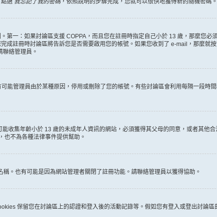
，點選
我忘記了我的密碼
，依照說明的步驟完成，您就可以很快地獲得新的隨機密碼
第一：如果討論區支援 COPPA，而且您在註冊時指定自己小於 13 歲，那麼您
冊時討論區將告訴您是否需要啟用您的帳號。如果您收到了 e-mail，那麼就按照其中的
麼請聯絡管理員。
。很有可能管理員由於某種原因，停用或刪除了您的帳號。有些討論區會利用每隔一段
何有可能收集年齡小於 13 歲的未成年人資訊的網站，必須獲得其父母的同意，或者
詢，也不為各種法律事件提供幫助。
員名稱。也有可能是因為網站管理者關閉了註冊功能。請聯絡管理員以獲得協助。
些 cookies 保留您在討論區上的認證和登入後的活動記錄等。假如您有登入或登出討論區的