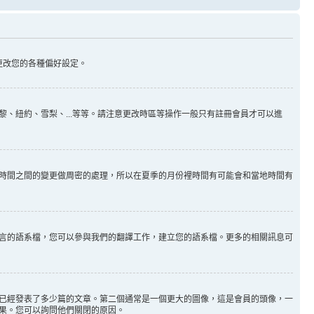
更改您的各種偏好設定。
、紐約、雪梨、...等等。請注意更改時區等操作一般只有註冊會員才可以進
時間之間的變更做周密的處理，所以在夏季的月份裡時間有可能會和當地時間有
言的語系檔，您可以參與我們的翻譯工作，建立您的語系檔。更多的相關訊息可
已經發表了多少篇的文章。第二個通常是一個更大的圖像，這是會員的頭像，一
果。您可以詢問他們關閉的原因。