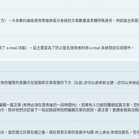
下方）。大多數討論區使用等級來區分會員的文章數量或某種特殊身份，例如版主和管
 e-mail 功能）。這主要是為了防止匿名使用者利用 e-mail 系統發送垃圾郵件。
擁有的權限列表顯示在版面和文章頁面的下方（比如
您可以發表新主題、您可以參與投票
編輯一篇文章 (有時必須在發表後的一段時間內) 。如果有人已經回覆過這篇文章，
顯示，除非他們決定留下一段記錄說明他們編輯文章的原因。請注意！普通會員無法刪
理台。當您建立好簽名檔之後，請在發表文章的頁面中勾選
附上簽名
來增加簽名。您