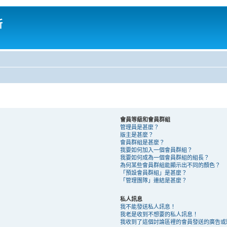
所
會員等級和會員群組
管理員是甚麼？
版主是甚麼？
會員群組是甚麼？
我要如何加入一個會員群組？
我要如何成為一個會員群組的組長？
為何某些會員群組能顯示出不同的顏色？
「預設會員群組」是甚麼？
「管理團隊」連結是甚麼？
私人訊息
我不能發送私人訊息！
我老是收到不想要的私人訊息！
我收到了這個討論區裡的會員發送的廣告或騷擾 