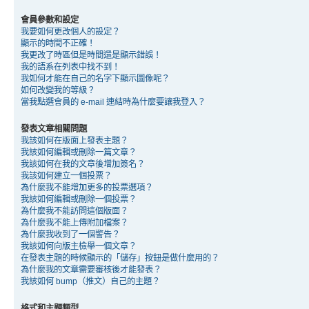
會員參數和設定
我要如何更改個人的設定？
顯示的時間不正確！
我更改了時區但是時間還是顯示錯誤！
我的語系在列表中找不到！
我如何才能在自己的名字下顯示圖像呢？
如何改變我的等級？
當我點選會員的 e-mail 連結時為什麼要讓我登入？
發表文章相關問題
我該如何在版面上發表主題？
我該如何編輯或刪除一篇文章？
我該如何在我的文章後增加簽名？
我該如何建立一個投票？
為什麼我不能增加更多的投票選項？
我該如何編輯或刪除一個投票？
為什麼我不能訪問這個版面？
為什麼我不能上傳附加檔案？
為什麼我收到了一個警告？
我該如何向版主檢舉一個文章？
在發表主題的時候顯示的「儲存」按鈕是做什麼用的？
為什麼我的文章需要審核後才能發表？
我該如何 bump（推文）自己的主題？
格式和主題類型