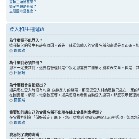
置頂主題是甚麼？
鎖定主題是甚麼？
主題圖示是甚麼？
登入和註冊問題
為什麼我不能登入？
這種情況的發生有許多原因。首先，確認您輸入的會員名稱和密碼是否正確。
回頂端
為什麼我必須註冊？
您不一定要註冊，這要看管理員是否設定您需要註冊後才能發表文章。但是，註冊將
回頂端
為什麼我會自動登出？
如果您在登入時沒有勾選
自動登入
的選項，那麼您登入討論區後只能在一定的
在圖書館、網咖、電腦教室等。如果您沒有看到自動登入選項，那麼表示管理
回頂端
我要如何讓自己的會員名稱不出現在線上會員列表裡頭？
在會員控制台「偏好設定」底下，您可以找到
隱藏我的線上狀態
選項，如果您
回頂端
我忘記了我的密碼！