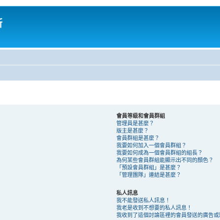
所
會員等級和會員群組
管理員是甚麼？
版主是甚麼？
會員群組是甚麼？
我要如何加入一個會員群組？
我要如何成為一個會員群組的組長？
為何某些會員群組能顯示出不同的顏色？
「預設會員群組」是甚麼？
「管理團隊」連結是甚麼？
私人訊息
我不能發送私人訊息！
我老是收到不想要的私人訊息！
我收到了這個討論區裡的會員發送的廣告或騷擾 