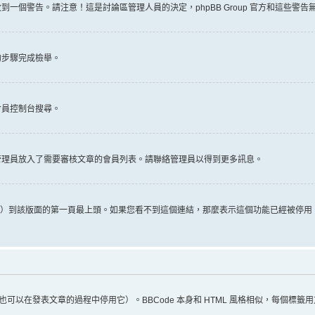
一個警告。請注意！這是討論區管理人員的決定，phpBB Group 官方和這些警
的步驟完成檢舉。
會員控制台搜尋。
管理員放入了需要審核文章的會員列表。請聯絡管理員以得到更多訊息。
推文）到該版面的第一頁最上頭。如果您看不到這個連結，那麼表示這個功能已經被停
（您也可以在發表文章的過程中停用它）。BBCode 本身和 HTML 風格相似，每個標籤用