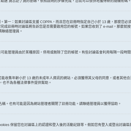
，點選
我忘記了我的密碼
，依照說明的步驟完成，您就可以很快地獲得新的隨機密碼
第一：如果討論區支援 COPPA，而且您在註冊時指定自己小於 13 歲，那麼您
冊時討論區將告訴您是否需要啟用您的帳號。如果您收到了 e-mail，那麼就按照其中的
麼請聯絡管理員。
。很有可能管理員由於某種原因，停用或刪除了您的帳號。有些討論區會利用每隔一段
何有可能收集年齡小於 13 歲的未成年人資訊的網站，必須獲得其父母的同意，或者
詢，也不為各種法律事件提供幫助。
員名稱。也有可能是因為網站管理者關閉了註冊功能。請聯絡管理員以獲得協助。
些 cookies 保留您在討論區上的認證和登入後的活動記錄等。假如您有登入或登出討論區的