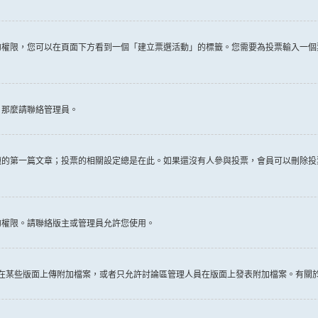
權限，您可以在頁面下方看到一個「建立票選活動」的標籤。您需要為投票輸入一個
，那麼請聯絡管理員。
題的第一篇文章；投票的相關設定總是在此。如果還沒有人參與投票，會員可以刪除投
的權限。請聯絡版主或管理員允許您使用。
許在某些版面上傳附加檔案，或者只允許討論區管理人員在版面上發表附加檔案。有關