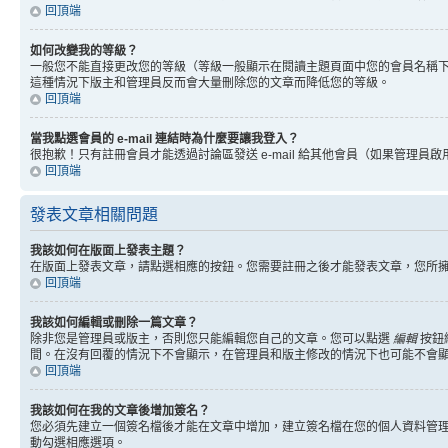
回頂端
如何改變我的等級？
一般您不能直接更改您的等級（等級一般顯示在閱讀主題頁面中您的會員名稱
這種情況下版主和管理員反而會大量刪除您的文章而降低您的等級。
回頂端
當我點選會員的 e-mail 連結時為什麼要讓我登入？
很抱歉！只有註冊會員才能透過討論區發送 e-mail 給其他會員（如果管理員啟用了
回頂端
發表文章相關問題
我該如何在版面上發表主題？
在版面上發表文章，請點選相應的按鈕。您需要註冊之後才能發表文章，您所
回頂端
我該如何編輯或刪除一篇文章？
除非您是管理員或版主，否則您只能編輯您自己的文章。您可以點選
編輯
按鈕
間。在沒有回覆的情況下不會顯示，在管理員和版主修改的情況下也可能不會
回頂端
我該如何在我的文章後增加簽名？
您必須先建立一個簽名檔後才能在文章中增加，建立簽名檔在您的個人資料管
動勾選相應選項。