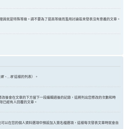
理員就是特殊等級。請不要為了提高等級而濫用討論區來發表沒有意義的文章。
、...等
這樣的列表）。
您修改後會在文章的下方留下一段編輯過後的記錄，這將列出您修改的次數和時
除已經有人回覆的文章。
也可以在您的個人資料選項中預設加入簽名檔選項，這樣每次發表文章時就會自