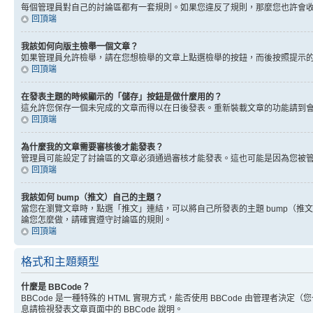
每個管理員對自己的討論區都有一套規則。如果您違反了規則，那麼您也許會收到
回頂端
我該如何向版主檢舉一個文章？
如果管理員允許檢舉，請在您想檢舉的文章上點選檢舉的按鈕，而後按照提示
回頂端
在發表主題的時候顯示的「儲存」按鈕是做什麼用的？
這允許您保存一個未完成的文章而得以在日後發表。重新裝載文章的功能請到
回頂端
為什麼我的文章需要審核後才能發表？
管理員可能設定了討論區的文章必須通過審核才能發表。這也可能是因為您被
回頂端
我該如何 bump（推文）自己的主題？
當您在瀏覽文章時，點選「推文」連結，可以將自己所發表的主題 bump（
論您怎麼做，請確實遵守討論區的規則。
回頂端
格式和主題類型
什麼是 BBCode？
BBCode 是一種特殊的 HTML 實現方式，能否使用 BBCode 由管理者決定
息請檢視發表文章頁面中的 BBCode 說明。