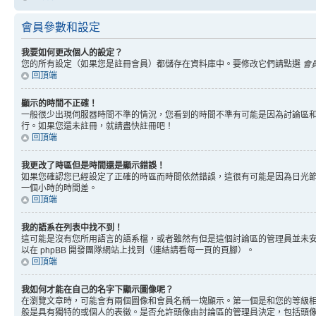
會員參數和設定
我要如何更改個人的設定？
您的所有設定（如果您是註冊會員）都儲存在資料庫中。要修改它們請點選
會
回頂端
顯示的時間不正確！
一般很少出現伺服器時間不準的情況，您看到的時間不準有可能是因為討論區和
行。如果您還未註冊，就請盡快註冊吧！
回頂端
我更改了時區但是時間還是顯示錯誤！
如果您確認您已經設定了正確的時區而時間依然錯誤，這很有可能是因為日光
一個小時的時間差。
回頂端
我的語系在列表中找不到！
這可能是沒有您所用語言的語系檔，或者雖然有但是這個討論區的管理員並未
以在 phpBB 開發團隊網站上找到（連結請看每一頁的頁腳）。
回頂端
我如何才能在自己的名字下顯示圖像呢？
在瀏覽文章時，可能會有兩個圖像和會員名稱一塊顯示。第一個是和您的等級
般是具有獨特的或個人的表徵。是否允許頭像由討論區的管理員決定，包括頭