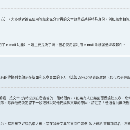
下方）。大多數討論區使用等級來區分會員的文章數量或某種特殊身份，例如版主和管
 e-mail 功能）。這主要是為了防止匿名使用者利用 e-mail 系統發送垃圾郵件。
擁有的權限列表顯示在版面和文章頁面的下方（比如
您可以發表新主題、您可以參與投票
編輯一篇文章 (有時必須在發表後的一段時間內) 。如果有人已經回覆過這篇文章，
顯示，除非他們決定留下一段記錄說明他們編輯文章的原因。請注意！普通會員無法刪
理台。當您建立好簽名檔之後，請在發表文章的頁面中勾選
附上簽名
來增加簽名。您