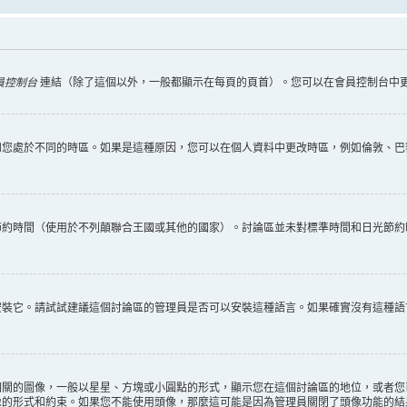
員控制台
連結（除了這個以外，一般都顯示在每頁的頁首）。您可以在會員控制台中
您處於不同的時區。如果是這種原因，您可以在個人資料中更改時區，例如倫敦、巴黎
節約時間（使用於不列顛聯合王國或其他的國家）。討論區並未對標準時間和日光節約
安裝它。請試試建議這個討論區的管理員是否可以安裝這種語言。如果確實沒有這種語
相關的圖像，一般以星星、方塊或小圓點的形式，顯示您在這個討論區的地位，或者您
像的形式和約束。如果您不能使用頭像，那麼這可能是因為管理員關閉了頭像功能的結