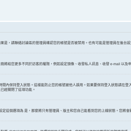
如果是，請聯絡討論區的管理員確認您的帳號是否被禁用。也有可能是管理員在後台設
給您更多不同於訪客的權限，例如設定頭像、收發私人訊息、收發 e-mail 以及申
時間內保持登入狀態。這樣能防止您的帳號被他人誤用。如果要保持登入狀態請在登
員已經關閉了這項功能。
設定這個選項為
是
，那麼將只有管理員、版主和您自己能看到您的上線狀態。您將會