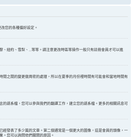
更改您的各種偏好設定。
、紐約、雪梨、...等等。請注意更改時區等操作一般只有註冊會員才可以進
時間之間的變更做周密的處理，所以在夏季的月份裡時間有可能會和當地時間有
言的語系檔，您可以參與我們的翻譯工作，建立您的語系檔。更多的相關訊息可
已經發表了多少篇的文章。第二個通常是一個更大的圖像，這是會員的頭像，一
果。您可以詢問他們關閉的原因。