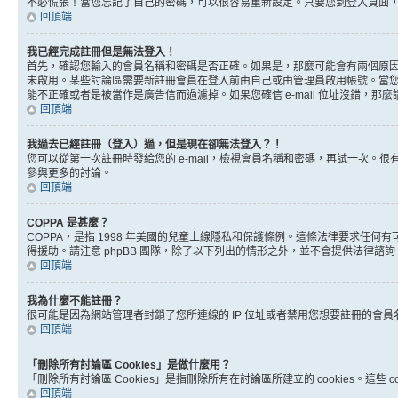
不必慌張！當您忘記了自己的密碼，可以很容易重新設定。只要您到登入頁面
回頂端
我已經完成註冊但是無法登入！
首先，確認您輸入的會員名稱和密碼是否正確。如果是，那麼可能會有兩個原因。
未啟用。某些討論區需要新註冊會員在登入前由自己或由管理員啟用帳號。當您完成註
能不正確或者是被當作是廣告信而過濾掉。如果您確信 e-mail 位址沒錯，那
回頂端
我過去已經註冊（登入）過，但是現在卻無法登入？！
您可以從第一次註冊時發給您的 e-mail，檢視會員名稱和密碼，再試一次
參與更多的討論。
回頂端
COPPA 是甚麼？
COPPA，是指 1998 年美國的兒童上線隱私和保護條例。這條法律要求任
得援助。請注意 phpBB 團隊，除了以下列出的情形之外，並不會提供法律諮
回頂端
我為什麼不能註冊？
很可能是因為網站管理者封鎖了您所連線的 IP 位址或者禁用您想要註冊的會
回頂端
「刪除所有討論區 Cookies」是做什麼用？
「刪除所有討論區 Cookies」是指刪除所有在討論區所建立的 cookies。這
回頂端