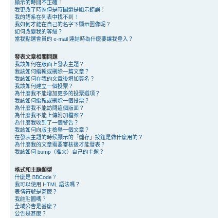
顯示的時間不正確！
我更改了時區但是時間還是顯示錯誤！
我的語系在列表中找不到！
我如何才能在自己的名字下顯示圖像呢？
如何改變我的等級？
當我點選會員的 e-mail 連結時為什麼要讓我登入？
發表文章相關問題
我該如何在版面上發表主題？
我該如何編輯或刪除一篇文章？
我該如何在我的文章後增加簽名？
我該如何建立一個投票？
為什麼我不能增加更多的投票選項？
我該如何編輯或刪除一個投票？
為什麼我不能訪問這個版面？
為什麼我不能上傳附加檔案？
為什麼我收到了一個警告？
我該如何向版主檢舉一個文章？
在發表主題的時候顯示的「儲存」按鈕是做什麼用的？
為什麼我的文章需要審核後才能發表？
我該如何 bump（推文）自己的主題？
格式和主題類型
什麼是 BBCode？
我可以使用 HTML 語法嗎？
表情符號是甚麼？
我能貼圖嗎？
全域公告是甚麼？
公告是甚麼？