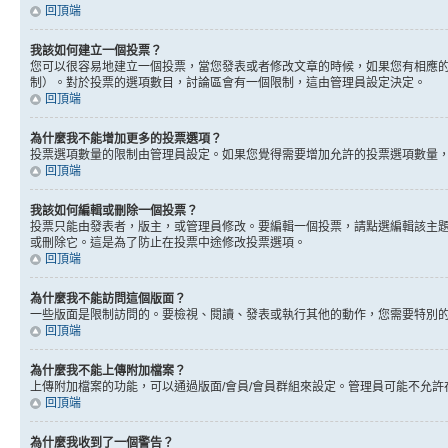
回頂端
我該如何建立一個投票？
您可以很容易地建立一個投票，當您發表或者修改文章的時候，如果您有相應的
制）。對於投票的選項數目，討論區會有一個限制，這由管理員設定決定。
回頂端
為什麼我不能增加更多的投票選項？
投票選項數量的限制由管理員設定。如果您覺得需要增加允許的投票選項數量
回頂端
我該如何編輯或刪除一個投票？
投票只能由發表者，版主，或管理員修改。要編輯一個投票，請點選編輯該主
或刪除它。這是為了防止在投票中途修改投票選項。
回頂端
為什麼我不能訪問這個版面？
一些版面是限制訪問的。要檢視、閱讀、發表或執行其他的動作，您需要特別
回頂端
為什麼我不能上傳附加檔案？
上傳附加檔案的功能，可以通過版面/會員/會員群組來設定。管理員可能不允
回頂端
為什麼我收到了一個警告？