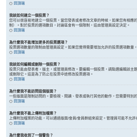
回頂端
我該如何建立一個投票？
您可以很容易地建立一個投票，當您發表或者修改文章的時候，如果您有相應的
制）。對於投票的選項數目，討論區會有一個限制，這由管理員設定決定。
回頂端
為什麼我不能增加更多的投票選項？
投票選項數量的限制由管理員設定。如果您覺得需要增加允許的投票選項數量
回頂端
我該如何編輯或刪除一個投票？
投票只能由發表者，版主，或管理員修改。要編輯一個投票，請點選編輯該主
或刪除它。這是為了防止在投票中途修改投票選項。
回頂端
為什麼我不能訪問這個版面？
一些版面是限制訪問的。要檢視、閱讀、發表或執行其他的動作，您需要特別
回頂端
為什麼我不能上傳附加檔案？
上傳附加檔案的功能，可以通過版面/會員/會員群組來設定。管理員可能不允
回頂端
為什麼我收到了一個警告？