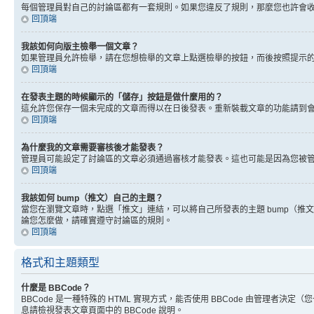
每個管理員對自己的討論區都有一套規則。如果您違反了規則，那麼您也許會收到
回頂端
我該如何向版主檢舉一個文章？
如果管理員允許檢舉，請在您想檢舉的文章上點選檢舉的按鈕，而後按照提示
回頂端
在發表主題的時候顯示的「儲存」按鈕是做什麼用的？
這允許您保存一個未完成的文章而得以在日後發表。重新裝載文章的功能請到
回頂端
為什麼我的文章需要審核後才能發表？
管理員可能設定了討論區的文章必須通過審核才能發表。這也可能是因為您被
回頂端
我該如何 bump（推文）自己的主題？
當您在瀏覽文章時，點選「推文」連結，可以將自己所發表的主題 bump（
論您怎麼做，請確實遵守討論區的規則。
回頂端
格式和主題類型
什麼是 BBCode？
BBCode 是一種特殊的 HTML 實現方式，能否使用 BBCode 由管理者決定
息請檢視發表文章頁面中的 BBCode 說明。