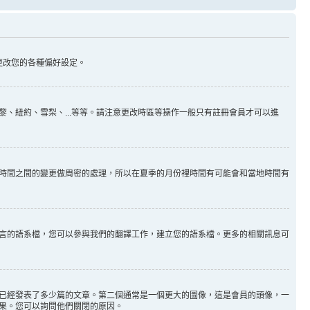
更改您的各種偏好設定。
、紐約、雪梨、...等等。請注意更改時區等操作一般只有註冊會員才可以進
時間之間的變更做周密的處理，所以在夏季的月份裡時間有可能會和當地時間有
言的語系檔，您可以參與我們的翻譯工作，建立您的語系檔。更多的相關訊息可
已經發表了多少篇的文章。第二個通常是一個更大的圖像，這是會員的頭像，一
果。您可以詢問他們關閉的原因。