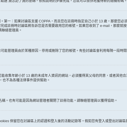
，點選
我忘記了我的密碼
，依照說明的步驟完成，您就可以很快地獲得新的隨機密碼
第一：如果討論區支援 COPPA，而且您在註冊時指定自己小於 13 歲，那麼您
冊時討論區將告訴您是否需要啟用您的帳號。如果您收到了 e-mail，那麼就按照其中的
麼請聯絡管理員。
。很有可能管理員由於某種原因，停用或刪除了您的帳號。有些討論區會利用每隔一段
何有可能收集年齡小於 13 歲的未成年人資訊的網站，必須獲得其父母的同意，或者
詢，也不為各種法律事件提供幫助。
員名稱。也有可能是因為網站管理者關閉了註冊功能。請聯絡管理員以獲得協助。
些 cookies 保留您在討論區上的認證和登入後的活動記錄等。假如您有登入或登出討論區的