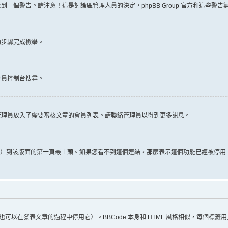
一個警告。請注意！這是討論區管理人員的決定，phpBB Group 官方和這些警
的步驟完成檢舉。
會員控制台搜尋。
管理員放入了需要審核文章的會員列表。請聯絡管理員以得到更多訊息。
推文）到該版面的第一頁最上頭。如果您看不到這個連結，那麼表示這個功能已經被停
（您也可以在發表文章的過程中停用它）。BBCode 本身和 HTML 風格相似，每個標籤用