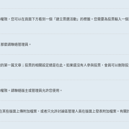
權限，您可以在頁面下方看到一個「建立票選活動」的標籤。您需要為投票輸入一個
，那麼請聯絡管理員。
題的第一篇文章；投票的相關設定總是在此。如果還沒有人參與投票，會員可以刪除投
的權限。請聯絡版主或管理員允許您使用。
許在某些版面上傳附加檔案，或者只允許討論區管理人員在版面上發表附加檔案。有關