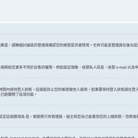
如果是，請聯絡討論區的管理員確認您的帳號是否被禁用。也有可能是管理員在後台設
給您更多不同於訪客的權限，例如設定頭像、收發私人訊息、收發 e-mail 以及申
時間內保持登入狀態。這樣能防止您的帳號被他人誤用。如果要保持登入狀態請在登
員已經關閉了這項功能。
設定這個選項為
是
，那麼將只有管理員、版主和您自己能看到您的上線狀態。您將會