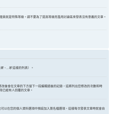
理員就是特殊等級。請不要為了提高等級而濫用討論區來發表沒有意義的文章。
、...等
這樣的列表）。
您修改後會在文章的下方留下一段編輯過後的記錄，這將列出您修改的次數和時
除已經有人回覆的文章。
也可以在您的個人資料選項中預設加入簽名檔選項，這樣每次發表文章時就會自