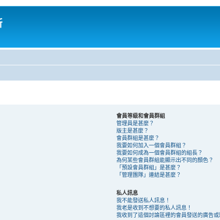
所
會員等級和會員群組
管理員是甚麼？
版主是甚麼？
會員群組是甚麼？
我要如何加入一個會員群組？
我要如何成為一個會員群組的組長？
為何某些會員群組能顯示出不同的顏色？
「預設會員群組」是甚麼？
「管理團隊」連結是甚麼？
私人訊息
我不能發送私人訊息！
我老是收到不想要的私人訊息！
我收到了這個討論區裡的會員發送的廣告或騷擾 