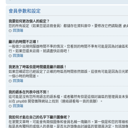
會員參數和設定
我要如何更改個人的設定？
您的所有設定（如果您是註冊會員）都儲存在資料庫中。要修改它們請點選
會
回頂端
顯示的時間不正確！
一般很少出現伺服器時間不準的情況，您看到的時間不準有可能是因為討論區和
行。如果您還未註冊，就請盡快註冊吧！
回頂端
我更改了時區但是時間還是顯示錯誤！
如果您確認您已經設定了正確的時區而時間依然錯誤，這很有可能是因為日光
一個小時的時間差。
回頂端
我的語系在列表中找不到！
這可能是沒有您所用語言的語系檔，或者雖然有但是這個討論區的管理員並未
以在 phpBB 開發團隊網站上找到（連結請看每一頁的頁腳）。
回頂端
我如何才能在自己的名字下顯示圖像呢？
在瀏覽文章時，可能會有兩個圖像和會員名稱一塊顯示。第一個是和您的等級
般是具有獨特的或個人的表徵。是否允許頭像由討論區的管理員決定，包括頭