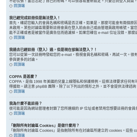
不必慌張！當您忘記了自己的密碼，可以很容易重新設定。只要您到登入頁面
回頂端
我已經完成註冊但是無法登入！
首先，確認您輸入的會員名稱和密碼是否正確。如果是，那麼可能會有兩個原因。
未啟用。某些討論區需要新註冊會員在登入前由自己或由管理員啟用帳號。當您完成註
能不正確或者是被當作是廣告信而過濾掉。如果您確信 e-mail 位址沒錯，那
回頂端
我過去已經註冊（登入）過，但是現在卻無法登入？！
您可以從第一次註冊時發給您的 e-mail，檢視會員名稱和密碼，再試一次
參與更多的討論。
回頂端
COPPA 是甚麼？
COPPA，是指 1998 年美國的兒童上線隱私和保護條例。這條法律要求任
得援助。請注意 phpBB 團隊，除了以下列出的情形之外，並不會提供法律諮
回頂端
我為什麼不能註冊？
很可能是因為網站管理者封鎖了您所連線的 IP 位址或者禁用您想要註冊的會
回頂端
「刪除所有討論區 Cookies」是做什麼用？
「刪除所有討論區 Cookies」是指刪除所有在討論區所建立的 cookies。這
回頂端