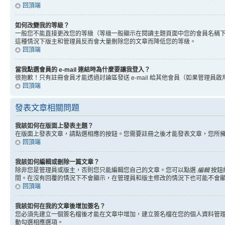
回頂端
如何改變我的等級？
一般您不能直接更改您的等級（等級一般顯示在閱讀主題頁面中您的會員名稱
這種情況下版主和管理員反而會大量刪除您的文章而降低您的等級。
回頂端
當我點選會員的 e-mail 連結時為什麼要讓我登入？
很抱歉！只有註冊會員才能透過討論區發送 e-mail 給其他會員（如果管理員啟用了
回頂端
發表文章相關問題
我該如何在版面上發表主題？
在版面上發表文章，請點選相應的按鈕。您需要註冊之後才能發表文章，您所
回頂端
我該如何編輯或刪除一篇文章？
除非您是管理員或版主，否則您只能編輯您自己的文章。您可以點選
編輯
按鈕
間。在沒有回覆的情況下不會顯示，在管理員和版主修改的情況下也可能不會
回頂端
我該如何在我的文章後增加簽名？
您必須先建立一個簽名檔後才能在文章中增加，建立簽名檔在您的個人資料管
動勾選相應選項。