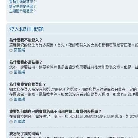
置頂主題是甚麼？
鎖定主題是甚麼？
主題圖示是甚麼？
登入和註冊問題
為什麼我不能登入？
這種情況的發生有許多原因。首先，確認您輸入的會員名稱和密碼是否正確。
回頂端
為什麼我必須註冊？
您不一定要註冊，這要看管理員是否設定您需要註冊後才能發表文章。但是，註冊將
回頂端
為什麼我會自動登出？
如果您在登入時沒有勾選
自動登入
的選項，那麼您登入討論區後只能在一定的
在圖書館、網咖、電腦教室等。如果您沒有看到自動登入選項，那麼表示管理
回頂端
我要如何讓自己的會員名稱不出現在線上會員列表裡頭？
在會員控制台「偏好設定」底下，您可以找到
隱藏我的線上狀態
選項，如果您
回頂端
我忘記了我的密碼！