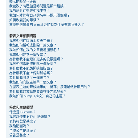
顯示的時間不正確！
我更改了時區但是時間還是顯示錯誤！
我的語系在列表中找不到！
我如何才能在自己的名字下顯示圖像呢？
如何改變我的等級？
當我點選會員的 e-mail 連結時為什麼要讓我登入？
發表文章相關問題
我該如何在版面上發表主題？
我該如何編輯或刪除一篇文章？
我該如何在我的文章後增加簽名？
我該如何建立一個投票？
為什麼我不能增加更多的投票選項？
我該如何編輯或刪除一個投票？
為什麼我不能訪問這個版面？
為什麼我不能上傳附加檔案？
為什麼我收到了一個警告？
我該如何向版主檢舉一個文章？
在發表主題的時候顯示的「儲存」按鈕是做什麼用的？
為什麼我的文章需要審核後才能發表？
我該如何 bump（推文）自己的主題？
格式和主題類型
什麼是 BBCode？
我可以使用 HTML 語法嗎？
表情符號是甚麼？
我能貼圖嗎？
全域公告是甚麼？
公告是甚麼？