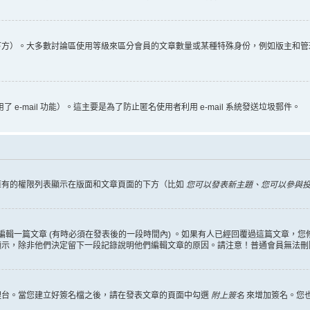
下方）。大多數討論區使用等級來區分會員的文章數量或某種特殊身份，例如版主和管
 e-mail 功能）。這主要是為了防止匿名使用者利用 e-mail 系統發送垃圾郵件。
擁有的權限列表顯示在版面和文章頁面的下方（比如
您可以發表新主題、您可以參與投票
編輯一篇文章 (有時必須在發表後的一段時間內) 。如果有人已經回覆過這篇文章，
顯示，除非他們決定留下一段記錄說明他們編輯文章的原因。請注意！普通會員無法刪
理台。當您建立好簽名檔之後，請在發表文章的頁面中勾選
附上簽名
來增加簽名。您