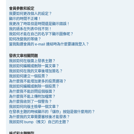
會員參數和設定
我要如何更改個人的設定？
顯示的時間不正確！
我更改了時區但是時間還是顯示錯誤！
我的語系在列表中找不到！
我如何才能在自己的名字下顯示圖像呢？
如何改變我的等級？
當我點選會員的 e-mail 連結時為什麼要讓我登入？
發表文章相關問題
我該如何在版面上發表主題？
我該如何編輯或刪除一篇文章？
我該如何在我的文章後增加簽名？
我該如何建立一個投票？
為什麼我不能增加更多的投票選項？
我該如何編輯或刪除一個投票？
為什麼我不能訪問這個版面？
為什麼我不能上傳附加檔案？
為什麼我收到了一個警告？
我該如何向版主檢舉一個文章？
在發表主題的時候顯示的「儲存」按鈕是做什麼用的？
為什麼我的文章需要審核後才能發表？
我該如何 bump（推文）自己的主題？
格式和主題類型