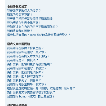
會員參數和設定
我要如何更改個人的設定？
顯示的時間不正確！
我更改了時區但是時間還是顯示錯誤！
我的語系在列表中找不到！
我如何才能在自己的名字下顯示圖像呢？
如何改變我的等級？
當我點選會員的 e-mail 連結時為什麼要讓我登入？
發表文章相關問題
我該如何在版面上發表主題？
我該如何編輯或刪除一篇文章？
我該如何在我的文章後增加簽名？
我該如何建立一個投票？
為什麼我不能增加更多的投票選項？
我該如何編輯或刪除一個投票？
為什麼我不能訪問這個版面？
為什麼我不能上傳附加檔案？
為什麼我收到了一個警告？
我該如何向版主檢舉一個文章？
在發表主題的時候顯示的「儲存」按鈕是做什麼用的？
為什麼我的文章需要審核後才能發表？
我該如何 bump（推文）自己的主題？
格式和主題類型