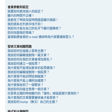
會員參數和設定
我要如何更改個人的設定？
顯示的時間不正確！
我更改了時區但是時間還是顯示錯誤！
我的語系在列表中找不到！
我如何才能在自己的名字下顯示圖像呢？
如何改變我的等級？
當我點選會員的 e-mail 連結時為什麼要讓我登入？
發表文章相關問題
我該如何在版面上發表主題？
我該如何編輯或刪除一篇文章？
我該如何在我的文章後增加簽名？
我該如何建立一個投票？
為什麼我不能增加更多的投票選項？
我該如何編輯或刪除一個投票？
為什麼我不能訪問這個版面？
為什麼我不能上傳附加檔案？
為什麼我收到了一個警告？
我該如何向版主檢舉一個文章？
在發表主題的時候顯示的「儲存」按鈕是做什麼用的？
為什麼我的文章需要審核後才能發表？
我該如何 bump（推文）自己的主題？
格式和主題類型