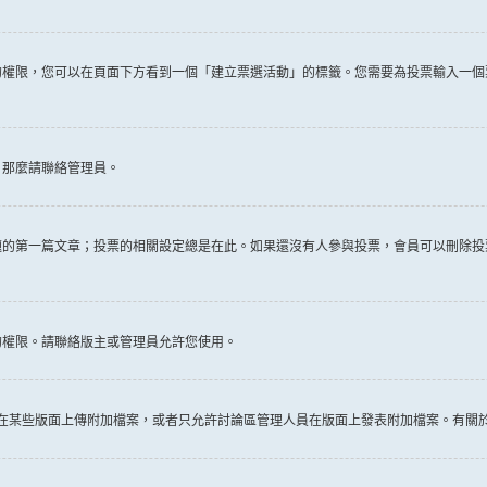
權限，您可以在頁面下方看到一個「建立票選活動」的標籤。您需要為投票輸入一個
，那麼請聯絡管理員。
題的第一篇文章；投票的相關設定總是在此。如果還沒有人參與投票，會員可以刪除投
的權限。請聯絡版主或管理員允許您使用。
許在某些版面上傳附加檔案，或者只允許討論區管理人員在版面上發表附加檔案。有關