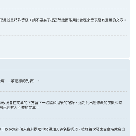
理員就是特殊等級。請不要為了提高等級而濫用討論區來發表沒有意義的文章。
、...等
這樣的列表）。
您修改後會在文章的下方留下一段編輯過後的記錄，這將列出您修改的次數和時
除已經有人回覆的文章。
也可以在您的個人資料選項中預設加入簽名檔選項，這樣每次發表文章時就會自