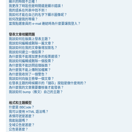
顯示的時間不正確！
我更改了時區但是時間還是顯示錯誤！
我的語系在列表中找不到！
我如何才能在自己的名字下顯示圖像呢？
如何改變我的等級？
當我點選會員的 e-mail 連結時為什麼要讓我登入？
發表文章相關問題
我該如何在版面上發表主題？
我該如何編輯或刪除一篇文章？
我該如何在我的文章後增加簽名？
我該如何建立一個投票？
為什麼我不能增加更多的投票選項？
我該如何編輯或刪除一個投票？
為什麼我不能訪問這個版面？
為什麼我不能上傳附加檔案？
為什麼我收到了一個警告？
我該如何向版主檢舉一個文章？
在發表主題的時候顯示的「儲存」按鈕是做什麼用的？
為什麼我的文章需要審核後才能發表？
我該如何 bump（推文）自己的主題？
格式和主題類型
什麼是 BBCode？
我可以使用 HTML 語法嗎？
表情符號是甚麼？
我能貼圖嗎？
全域公告是甚麼？
公告是甚麼？