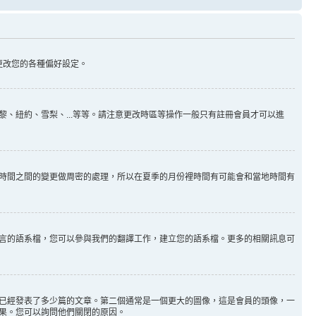
更改您的各種偏好設定。
、紐約、雪梨、...等等。請注意更改時區等操作一般只有註冊會員才可以進
時間之間的變更做周密的處理，所以在夏季的月份裡時間有可能會和當地時間有
言的語系檔，您可以參與我們的翻譯工作，建立您的語系檔。更多的相關訊息可
已經發表了多少篇的文章。第二個通常是一個更大的圖像，這是會員的頭像，一
果。您可以詢問他們關閉的原因。