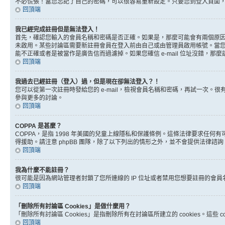
不必慌張！當您忘記了自己的密碼，可以很容易重新設定。只要您到登入頁面
回頂端
我已經完成註冊但是無法登入！
首先，確認您輸入的會員名稱和密碼是否正確。如果是，那麼可能會有兩個原因。
未啟用。某些討論區需要新註冊會員在登入前由自己或由管理員啟用帳號。當您完成註
能不正確或者是被當作是廣告信而過濾掉。如果您確信 e-mail 位址沒錯，那
回頂端
我過去已經註冊（登入）過，但是現在卻無法登入？！
您可以從第一次註冊時發給您的 e-mail，檢視會員名稱和密碼，再試一次
參與更多的討論。
回頂端
COPPA 是甚麼？
COPPA，是指 1998 年美國的兒童上線隱私和保護條例。這條法律要求任
得援助。請注意 phpBB 團隊，除了以下列出的情形之外，並不會提供法律諮
回頂端
我為什麼不能註冊？
很可能是因為網站管理者封鎖了您所連線的 IP 位址或者禁用您想要註冊的會
回頂端
「刪除所有討論區 Cookies」是做什麼用？
「刪除所有討論區 Cookies」是指刪除所有在討論區所建立的 cookies。這
回頂端