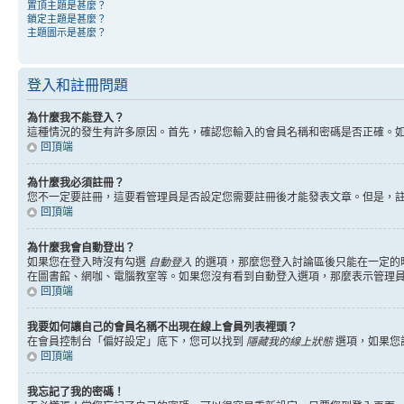
置頂主題是甚麼？
鎖定主題是甚麼？
主題圖示是甚麼？
登入和註冊問題
為什麼我不能登入？
這種情況的發生有許多原因。首先，確認您輸入的會員名稱和密碼是否正確。
回頂端
為什麼我必須註冊？
您不一定要註冊，這要看管理員是否設定您需要註冊後才能發表文章。但是，註冊將
回頂端
為什麼我會自動登出？
如果您在登入時沒有勾選
自動登入
的選項，那麼您登入討論區後只能在一定的
在圖書館、網咖、電腦教室等。如果您沒有看到自動登入選項，那麼表示管理
回頂端
我要如何讓自己的會員名稱不出現在線上會員列表裡頭？
在會員控制台「偏好設定」底下，您可以找到
隱藏我的線上狀態
選項，如果您
回頂端
我忘記了我的密碼！