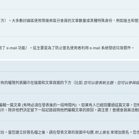
下方）。大多數討論區使用等級來區分會員的文章數量或某種特殊身份，例如版主和管
 e-mail 功能）。這主要是為了防止匿名使用者利用 e-mail 系統發送垃圾郵件。
擁有的權限列表顯示在版面和文章頁面的下方（比如
您可以發表新主題、您可以參與投票
編輯一篇文章 (有時必須在發表後的一段時間內) 。如果有人已經回覆過這篇文章，
顯示，除非他們決定留下一段記錄說明他們編輯文章的原因。請注意！普通會員無法刪
理台。當您建立好簽名檔之後，請在發表文章的頁面中勾選
附上簽名
來增加簽名。您