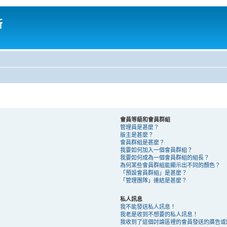
所
會員等級和會員群組
管理員是甚麼？
版主是甚麼？
會員群組是甚麼？
我要如何加入一個會員群組？
我要如何成為一個會員群組的組長？
為何某些會員群組能顯示出不同的顏色？
「預設會員群組」是甚麼？
「管理團隊」連結是甚麼？
私人訊息
我不能發送私人訊息！
我老是收到不想要的私人訊息！
我收到了這個討論區裡的會員發送的廣告或騷擾 