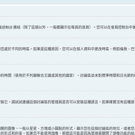
員控制台
連結（除了這個以外，一般都顯示在每頁的頁首）。您可以在會員控制台中
您處於不同的時區。如果是這種原因，您可以在個人資料中更改時區，例如倫敦、巴黎
節約時間（使用於不列顛聯合王國或其他的國家）。討論區並未對標準時間和日光節約
安裝它。請試試建議這個討論區的管理員是否可以安裝這種語言。如果確實沒有這種語
相關的圖像，一般以星星、方塊或小圓點的形式，顯示您在這個討論區的地位，或者您
像的形式和約束。如果您不能使用頭像，那麼這可能是因為管理員關閉了頭像功能的結