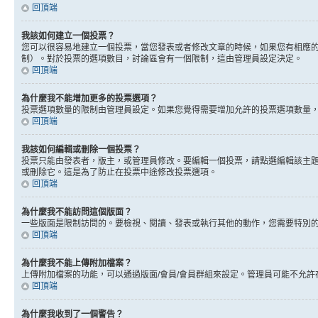
回頂端
我該如何建立一個投票？
您可以很容易地建立一個投票，當您發表或者修改文章的時候，如果您有相應的
制）。對於投票的選項數目，討論區會有一個限制，這由管理員設定決定。
回頂端
為什麼我不能增加更多的投票選項？
投票選項數量的限制由管理員設定。如果您覺得需要增加允許的投票選項數量
回頂端
我該如何編輯或刪除一個投票？
投票只能由發表者，版主，或管理員修改。要編輯一個投票，請點選編輯該主
或刪除它。這是為了防止在投票中途修改投票選項。
回頂端
為什麼我不能訪問這個版面？
一些版面是限制訪問的。要檢視、閱讀、發表或執行其他的動作，您需要特別
回頂端
為什麼我不能上傳附加檔案？
上傳附加檔案的功能，可以通過版面/會員/會員群組來設定。管理員可能不允
回頂端
為什麼我收到了一個警告？