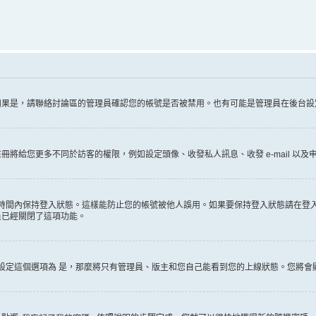
如果是，請聯絡討論區的管理員確認您的帳號是否被禁用。也有可能是管理員在後台設
給您更多不同於訪客的權限，例如設定頭像、收發私人訊息、收發 e-mail 以及申
時間內保持登入狀態。這樣能防止您的帳號被他人誤用。如果要保持登入狀態請在登
員已經關閉了這項功能。
設定這個選項為
是
，那麼將只有管理員、版主和您自己能看到您的上線狀態。您將會