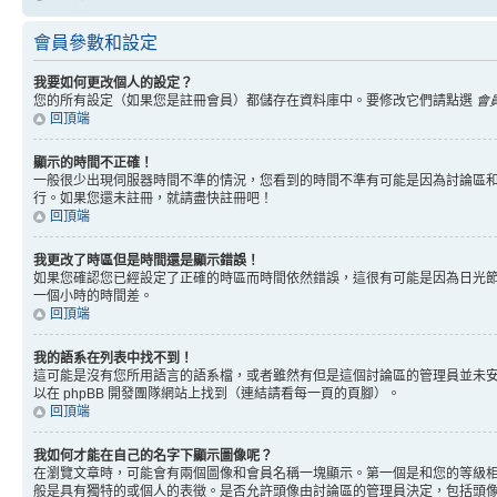
會員參數和設定
我要如何更改個人的設定？
您的所有設定（如果您是註冊會員）都儲存在資料庫中。要修改它們請點選
會
回頂端
顯示的時間不正確！
一般很少出現伺服器時間不準的情況，您看到的時間不準有可能是因為討論區和
行。如果您還未註冊，就請盡快註冊吧！
回頂端
我更改了時區但是時間還是顯示錯誤！
如果您確認您已經設定了正確的時區而時間依然錯誤，這很有可能是因為日光
一個小時的時間差。
回頂端
我的語系在列表中找不到！
這可能是沒有您所用語言的語系檔，或者雖然有但是這個討論區的管理員並未
以在 phpBB 開發團隊網站上找到（連結請看每一頁的頁腳）。
回頂端
我如何才能在自己的名字下顯示圖像呢？
在瀏覽文章時，可能會有兩個圖像和會員名稱一塊顯示。第一個是和您的等級
般是具有獨特的或個人的表徵。是否允許頭像由討論區的管理員決定，包括頭