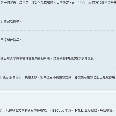
一個警告。請注意！這是討論區管理人員的決定，phpBB Group 官方和這些警
的步驟完成檢舉。
會員控制台搜尋。
管理員放入了需要審核文章的會員列表。請聯絡管理員以得到更多訊息。
推文）到該版面的第一頁最上頭。如果您看不到這個連結，那麼表示這個功能已經被停
（您也可以在發表文章的過程中停用它）。BBCode 本身和 HTML 風格相似，每個標籤用