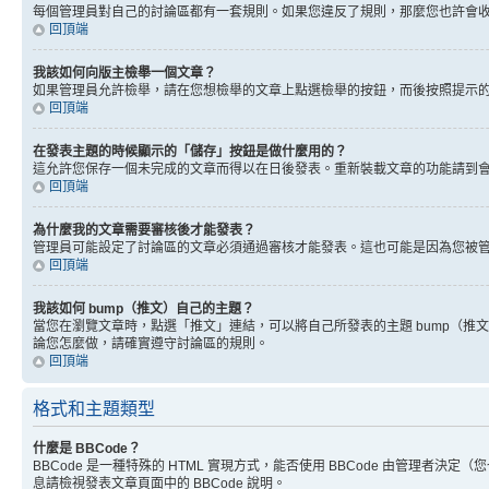
每個管理員對自己的討論區都有一套規則。如果您違反了規則，那麼您也許會收到
回頂端
我該如何向版主檢舉一個文章？
如果管理員允許檢舉，請在您想檢舉的文章上點選檢舉的按鈕，而後按照提示
回頂端
在發表主題的時候顯示的「儲存」按鈕是做什麼用的？
這允許您保存一個未完成的文章而得以在日後發表。重新裝載文章的功能請到
回頂端
為什麼我的文章需要審核後才能發表？
管理員可能設定了討論區的文章必須通過審核才能發表。這也可能是因為您被
回頂端
我該如何 bump（推文）自己的主題？
當您在瀏覽文章時，點選「推文」連結，可以將自己所發表的主題 bump（
論您怎麼做，請確實遵守討論區的規則。
回頂端
格式和主題類型
什麼是 BBCode？
BBCode 是一種特殊的 HTML 實現方式，能否使用 BBCode 由管理者決定
息請檢視發表文章頁面中的 BBCode 說明。