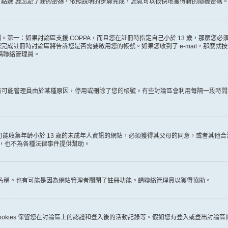
，點選
我忘記了我的密碼
，依照說明的步驟完成，您就可以很快地獲得新的隨機密碼
第一：如果討論區支援 COPPA，而且您在註冊時指定自己小於 13 歲，那麼您
冊時討論區將告訴您是否需要啟用您的帳號。如果您收到了 e-mail，那麼就按照其中的
麼請聯絡管理員。
。很有可能管理員由於某種原因，停用或刪除了您的帳號。有些討論區會利用每隔一段
何有可能收集年齡小於 13 歲的未成年人資訊的網站，必須獲得其父母的同意，或者
詢，也不為各種法律事件提供幫助。
員名稱。也有可能是因為網站管理者關閉了註冊功能。請聯絡管理員以獲得協助。
些 cookies 保留您在討論區上的認證和登入後的活動記錄等。假如您有登入或登出討論區的