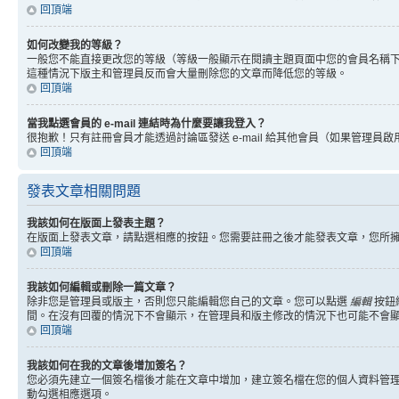
回頂端
如何改變我的等級？
一般您不能直接更改您的等級（等級一般顯示在閱讀主題頁面中您的會員名稱
這種情況下版主和管理員反而會大量刪除您的文章而降低您的等級。
回頂端
當我點選會員的 e-mail 連結時為什麼要讓我登入？
很抱歉！只有註冊會員才能透過討論區發送 e-mail 給其他會員（如果管理員啟用了
回頂端
發表文章相關問題
我該如何在版面上發表主題？
在版面上發表文章，請點選相應的按鈕。您需要註冊之後才能發表文章，您所
回頂端
我該如何編輯或刪除一篇文章？
除非您是管理員或版主，否則您只能編輯您自己的文章。您可以點選
編輯
按鈕
間。在沒有回覆的情況下不會顯示，在管理員和版主修改的情況下也可能不會
回頂端
我該如何在我的文章後增加簽名？
您必須先建立一個簽名檔後才能在文章中增加，建立簽名檔在您的個人資料管
動勾選相應選項。