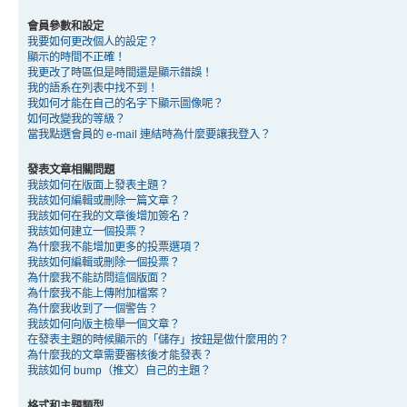
會員參數和設定
我要如何更改個人的設定？
顯示的時間不正確！
我更改了時區但是時間還是顯示錯誤！
我的語系在列表中找不到！
我如何才能在自己的名字下顯示圖像呢？
如何改變我的等級？
當我點選會員的 e-mail 連結時為什麼要讓我登入？
發表文章相關問題
我該如何在版面上發表主題？
我該如何編輯或刪除一篇文章？
我該如何在我的文章後增加簽名？
我該如何建立一個投票？
為什麼我不能增加更多的投票選項？
我該如何編輯或刪除一個投票？
為什麼我不能訪問這個版面？
為什麼我不能上傳附加檔案？
為什麼我收到了一個警告？
我該如何向版主檢舉一個文章？
在發表主題的時候顯示的「儲存」按鈕是做什麼用的？
為什麼我的文章需要審核後才能發表？
我該如何 bump（推文）自己的主題？
格式和主題類型