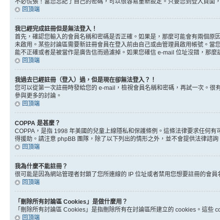
不必慌張！當您忘記了自己的密碼，可以很容易重新設定。只要您到登入頁面
回頂端
我已經完成註冊但是無法登入！
首先，確認您輸入的會員名稱和密碼是否正確。如果是，那麼可能會有兩個原因。
未啟用。某些討論區需要新註冊會員在登入前由自己或由管理員啟用帳號。當您完成註
能不正確或者是被當作是廣告信而過濾掉。如果您確信 e-mail 位址沒錯，那
回頂端
我過去已經註冊（登入）過，但是現在卻無法登入？！
您可以從第一次註冊時發給您的 e-mail，檢視會員名稱和密碼，再試一次
參與更多的討論。
回頂端
COPPA 是甚麼？
COPPA，是指 1998 年美國的兒童上線隱私和保護條例。這條法律要求任
得援助。請注意 phpBB 團隊，除了以下列出的情形之外，並不會提供法律諮
回頂端
我為什麼不能註冊？
很可能是因為網站管理者封鎖了您所連線的 IP 位址或者禁用您想要註冊的會
回頂端
「刪除所有討論區 Cookies」是做什麼用？
「刪除所有討論區 Cookies」是指刪除所有在討論區所建立的 cookies。這
回頂端