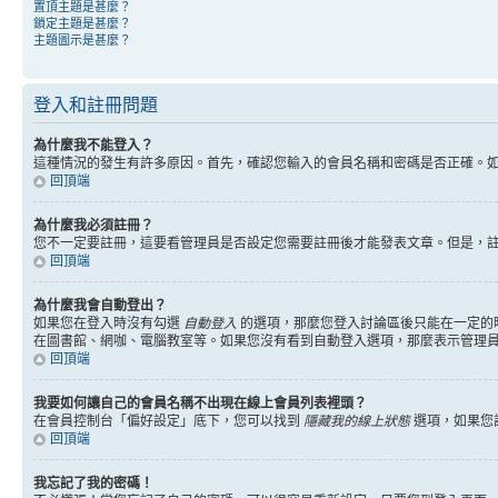
置頂主題是甚麼？
鎖定主題是甚麼？
主題圖示是甚麼？
登入和註冊問題
為什麼我不能登入？
這種情況的發生有許多原因。首先，確認您輸入的會員名稱和密碼是否正確。
回頂端
為什麼我必須註冊？
您不一定要註冊，這要看管理員是否設定您需要註冊後才能發表文章。但是，註冊將
回頂端
為什麼我會自動登出？
如果您在登入時沒有勾選
自動登入
的選項，那麼您登入討論區後只能在一定的
在圖書館、網咖、電腦教室等。如果您沒有看到自動登入選項，那麼表示管理
回頂端
我要如何讓自己的會員名稱不出現在線上會員列表裡頭？
在會員控制台「偏好設定」底下，您可以找到
隱藏我的線上狀態
選項，如果您
回頂端
我忘記了我的密碼！