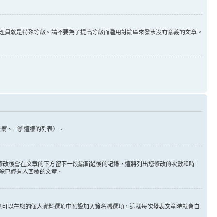
理員就是特殊等級。請不要為了提高等級而濫用討論區來發表沒有意義的文章。
、...等
這樣的列表）。
您修改後會在文章的下方留下一段編輯過後的記錄，這將列出您修改的次數和時
除已經有人回覆的文章。
也可以在您的個人資料選項中預設加入簽名檔選項，這樣每次發表文章時就會自