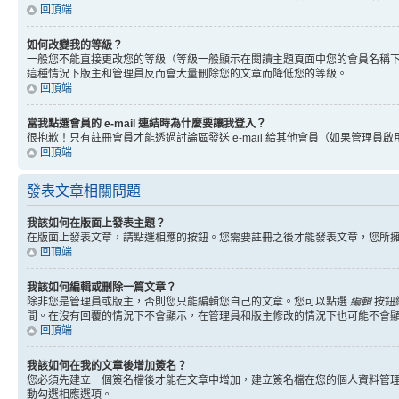
回頂端
如何改變我的等級？
一般您不能直接更改您的等級（等級一般顯示在閱讀主題頁面中您的會員名稱
這種情況下版主和管理員反而會大量刪除您的文章而降低您的等級。
回頂端
當我點選會員的 e-mail 連結時為什麼要讓我登入？
很抱歉！只有註冊會員才能透過討論區發送 e-mail 給其他會員（如果管理員啟用了
回頂端
發表文章相關問題
我該如何在版面上發表主題？
在版面上發表文章，請點選相應的按鈕。您需要註冊之後才能發表文章，您所
回頂端
我該如何編輯或刪除一篇文章？
除非您是管理員或版主，否則您只能編輯您自己的文章。您可以點選
編輯
按鈕
間。在沒有回覆的情況下不會顯示，在管理員和版主修改的情況下也可能不會
回頂端
我該如何在我的文章後增加簽名？
您必須先建立一個簽名檔後才能在文章中增加，建立簽名檔在您的個人資料管
動勾選相應選項。