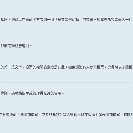
權限，您可以在頁面下方看到一個「建立票選活動」的標籤。您需要為投票輸入一個
，那麼請聯絡管理員。
題的第一篇文章；投票的相關設定總是在此。如果還沒有人參與投票，會員可以刪除投
的權限。請聯絡版主或管理員允許您使用。
許在某些版面上傳附加檔案，或者只允許討論區管理人員在版面上發表附加檔案。有關