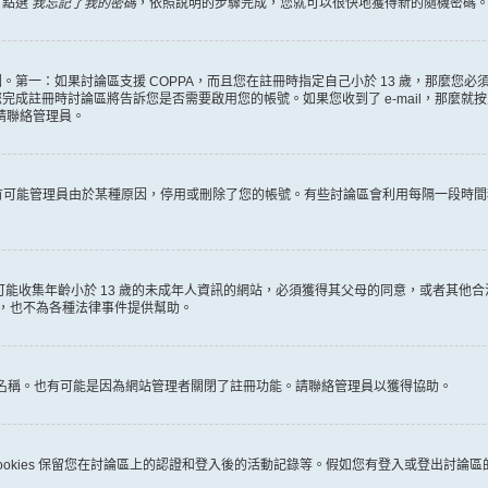
，點選
我忘記了我的密碼
，依照說明的步驟完成，您就可以很快地獲得新的隨機密碼
第一：如果討論區支援 COPPA，而且您在註冊時指定自己小於 13 歲，那麼您
冊時討論區將告訴您是否需要啟用您的帳號。如果您收到了 e-mail，那麼就按照其中的
麼請聯絡管理員。
。很有可能管理員由於某種原因，停用或刪除了您的帳號。有些討論區會利用每隔一段
何有可能收集年齡小於 13 歲的未成年人資訊的網站，必須獲得其父母的同意，或者
詢，也不為各種法律事件提供幫助。
員名稱。也有可能是因為網站管理者關閉了註冊功能。請聯絡管理員以獲得協助。
些 cookies 保留您在討論區上的認證和登入後的活動記錄等。假如您有登入或登出討論區的