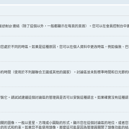
員控制台
連結（除了這個以外，一般都顯示在每頁的頁首）。您可以在會員控制台中
您處於不同的時區。如果是這種原因，您可以在個人資料中更改時區，例如倫敦、巴黎
節約時間（使用於不列顛聯合王國或其他的國家）。討論區並未對標準時間和日光節約
安裝它。請試試建議這個討論區的管理員是否可以安裝這種語言。如果確實沒有這種語
相關的圖像，一般以星星、方塊或小圓點的形式，顯示您在這個討論區的地位，或者您
像的形式和約束。如果您不能使用頭像，那麼這可能是因為管理員關閉了頭像功能的結