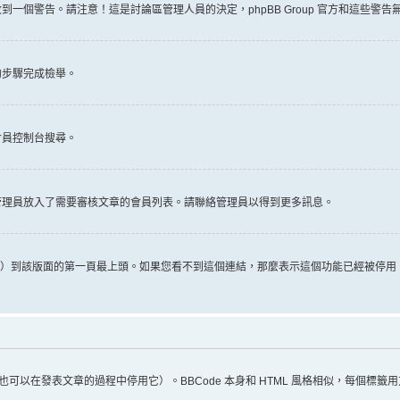
一個警告。請注意！這是討論區管理人員的決定，phpBB Group 官方和這些警
的步驟完成檢舉。
會員控制台搜尋。
管理員放入了需要審核文章的會員列表。請聯絡管理員以得到更多訊息。
推文）到該版面的第一頁最上頭。如果您看不到這個連結，那麼表示這個功能已經被停
（您也可以在發表文章的過程中停用它）。BBCode 本身和 HTML 風格相似，每個標籤用