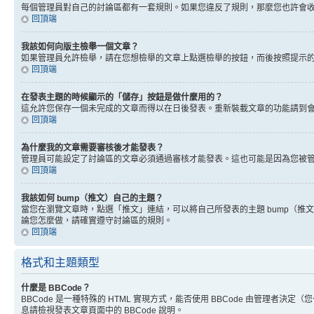
每個管理員對自己的討論區都有一套規則。如果您違反了規則，那麼您也許會收到
回頂端
我該如何向版主檢舉一個文章？
如果管理員允許檢舉，請在您想檢舉的文章上點選檢舉的按鈕，而後按照提示
回頂端
在發表主題的時候顯示的「儲存」按鈕是做什麼用的？
這允許您保存一個未完成的文章而得以在日後發表。重新裝載文章的功能請到
回頂端
為什麼我的文章需要審核後才能發表？
管理員可能設定了討論區的文章必須通過審核才能發表。這也可能是因為您被
回頂端
我該如何 bump（推文）自己的主題？
當您在瀏覽文章時，點選「推文」連結，可以將自己所發表的主題 bump（
論您怎麼做，請確實遵守討論區的規則。
回頂端
格式和主題類型
什麼是 BBCode？
BBCode 是一種特殊的 HTML 實現方式，能否使用 BBCode 由管理者決定
息請檢視發表文章頁面中的 BBCode 說明。