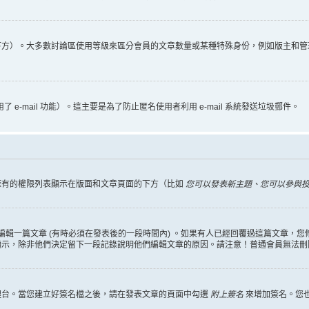
下方）。大多數討論區使用等級來區分會員的文章數量或某種特殊身份，例如版主和管
 e-mail 功能）。這主要是為了防止匿名使用者利用 e-mail 系統發送垃圾郵件。
擁有的權限列表顯示在版面和文章頁面的下方（比如
您可以發表新主題、您可以參與投票
編輯一篇文章 (有時必須在發表後的一段時間內) 。如果有人已經回覆過這篇文章，
顯示，除非他們決定留下一段記錄說明他們編輯文章的原因。請注意！普通會員無法刪
理台。當您建立好簽名檔之後，請在發表文章的頁面中勾選
附上簽名
來增加簽名。您