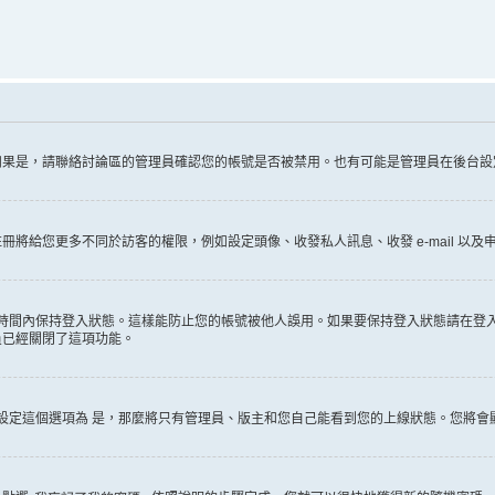
如果是，請聯絡討論區的管理員確認您的帳號是否被禁用。也有可能是管理員在後台設
給您更多不同於訪客的權限，例如設定頭像、收發私人訊息、收發 e-mail 以及申
時間內保持登入狀態。這樣能防止您的帳號被他人誤用。如果要保持登入狀態請在登
員已經關閉了這項功能。
設定這個選項為
是
，那麼將只有管理員、版主和您自己能看到您的上線狀態。您將會