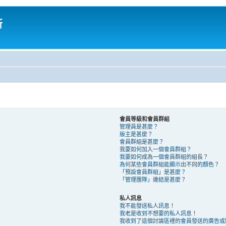
所
會員等級和會員群組
管理員是甚麼？
版主是甚麼？
會員群組是甚麼？
我要如何加入一個會員群組？
我要如何成為一個會員群組的組長？
為何某些會員群組能顯示出不同的顏色？
「預設會員群組」是甚麼？
「管理團隊」連結是甚麼？
私人訊息
我不能發送私人訊息！
我老是收到不想要的私人訊息！
我收到了這個討論區裡的會員發送的廣告或騷擾 