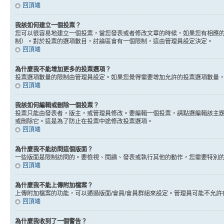
回頂端
我該如何建立一個投票？
您可以很容易地建立一個投票，當您發表或者修改文章的時候，如果您有相應的
制）。對於投票的選項數目，討論區會有一個限制，這由管理員設定決定。
回頂端
為什麼我不能增加更多的投票選項？
投票選項數量的限制由管理員設定。如果您覺得需要增加允許的投票選項數量
回頂端
我該如何編輯或刪除一個投票？
投票只能由發表者，版主，或管理員修改。要編輯一個投票，請點選編輯該主
或刪除它。這是為了防止在投票中途修改投票選項。
回頂端
為什麼我不能訪問這個版面？
一些版面是限制訪問的。要檢視、閱讀、發表或執行其他的動作，您需要特別
回頂端
為什麼我不能上傳附加檔案？
上傳附加檔案的功能，可以通過版面/會員/會員群組來設定。管理員可能不允
回頂端
為什麼我收到了一個警告？