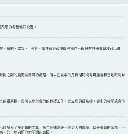
更改您的各種偏好設定。
、紐約、雪梨、...等等。請注意更改時區等操作一般只有註冊會員才可以進
時間之間的變更做周密的處理，所以在夏季的月份裡時間有可能會和當地時間有
言的語系檔，您可以參與我們的翻譯工作，建立您的語系檔。更多的相關訊息可
已經發表了多少篇的文章。第二個通常是一個更大的圖像，這是會員的頭像，一
果。您可以詢問他們關閉的原因。