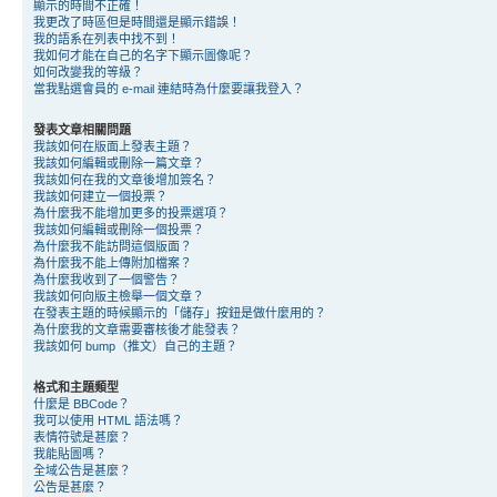
顯示的時間不正確！
我更改了時區但是時間還是顯示錯誤！
我的語系在列表中找不到！
我如何才能在自己的名字下顯示圖像呢？
如何改變我的等級？
當我點選會員的 e-mail 連結時為什麼要讓我登入？
發表文章相關問題
我該如何在版面上發表主題？
我該如何編輯或刪除一篇文章？
我該如何在我的文章後增加簽名？
我該如何建立一個投票？
為什麼我不能增加更多的投票選項？
我該如何編輯或刪除一個投票？
為什麼我不能訪問這個版面？
為什麼我不能上傳附加檔案？
為什麼我收到了一個警告？
我該如何向版主檢舉一個文章？
在發表主題的時候顯示的「儲存」按鈕是做什麼用的？
為什麼我的文章需要審核後才能發表？
我該如何 bump（推文）自己的主題？
格式和主題類型
什麼是 BBCode？
我可以使用 HTML 語法嗎？
表情符號是甚麼？
我能貼圖嗎？
全域公告是甚麼？
公告是甚麼？