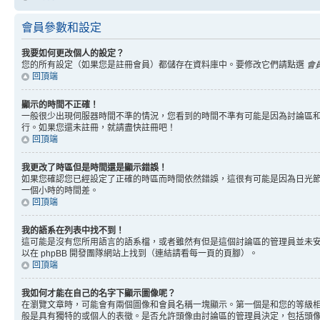
會員參數和設定
我要如何更改個人的設定？
您的所有設定（如果您是註冊會員）都儲存在資料庫中。要修改它們請點選
會
回頂端
顯示的時間不正確！
一般很少出現伺服器時間不準的情況，您看到的時間不準有可能是因為討論區和
行。如果您還未註冊，就請盡快註冊吧！
回頂端
我更改了時區但是時間還是顯示錯誤！
如果您確認您已經設定了正確的時區而時間依然錯誤，這很有可能是因為日光
一個小時的時間差。
回頂端
我的語系在列表中找不到！
這可能是沒有您所用語言的語系檔，或者雖然有但是這個討論區的管理員並未
以在 phpBB 開發團隊網站上找到（連結請看每一頁的頁腳）。
回頂端
我如何才能在自己的名字下顯示圖像呢？
在瀏覽文章時，可能會有兩個圖像和會員名稱一塊顯示。第一個是和您的等級
般是具有獨特的或個人的表徵。是否允許頭像由討論區的管理員決定，包括頭