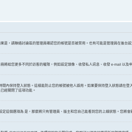
如果是，請聯絡討論區的管理員確認您的帳號是否被禁用。也有可能是管理員在後台設
給您更多不同於訪客的權限，例如設定頭像、收發私人訊息、收發 e-mail 以及申
時間內保持登入狀態。這樣能防止您的帳號被他人誤用。如果要保持登入狀態請在登
員已經關閉了這項功能。
設定這個選項為
是
，那麼將只有管理員、版主和您自己能看到您的上線狀態。您將會