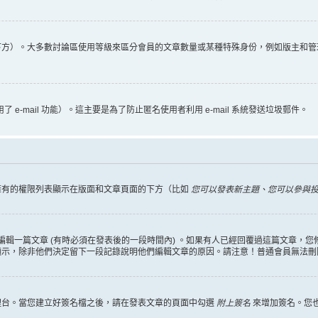
下方）。大多數討論區使用等級來區分會員的文章數量或某種特殊身份，例如版主和管
 e-mail 功能）。這主要是為了防止匿名使用者利用 e-mail 系統發送垃圾郵件。
擁有的權限列表顯示在版面和文章頁面的下方（比如
您可以發表新主題、您可以參與投票
編輯一篇文章 (有時必須在發表後的一段時間內) 。如果有人已經回覆過這篇文章，
顯示，除非他們決定留下一段記錄說明他們編輯文章的原因。請注意！普通會員無法刪
理台。當您建立好簽名檔之後，請在發表文章的頁面中勾選
附上簽名
來增加簽名。您