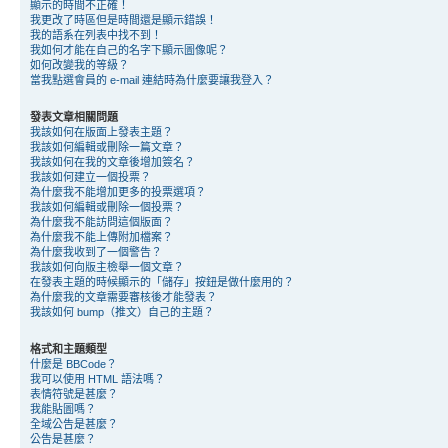
顯示的時間不正確！
我更改了時區但是時間還是顯示錯誤！
我的語系在列表中找不到！
我如何才能在自己的名字下顯示圖像呢？
如何改變我的等級？
當我點選會員的 e-mail 連結時為什麼要讓我登入？
發表文章相關問題
我該如何在版面上發表主題？
我該如何編輯或刪除一篇文章？
我該如何在我的文章後增加簽名？
我該如何建立一個投票？
為什麼我不能增加更多的投票選項？
我該如何編輯或刪除一個投票？
為什麼我不能訪問這個版面？
為什麼我不能上傳附加檔案？
為什麼我收到了一個警告？
我該如何向版主檢舉一個文章？
在發表主題的時候顯示的「儲存」按鈕是做什麼用的？
為什麼我的文章需要審核後才能發表？
我該如何 bump（推文）自己的主題？
格式和主題類型
什麼是 BBCode？
我可以使用 HTML 語法嗎？
表情符號是甚麼？
我能貼圖嗎？
全域公告是甚麼？
公告是甚麼？