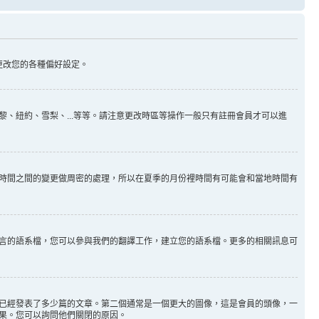
更改您的各種偏好設定。
、紐約、雪梨、...等等。請注意更改時區等操作一般只有註冊會員才可以進
時間之間的變更做周密的處理，所以在夏季的月份裡時間有可能會和當地時間有
言的語系檔，您可以參與我們的翻譯工作，建立您的語系檔。更多的相關訊息可
已經發表了多少篇的文章。第二個通常是一個更大的圖像，這是會員的頭像，一
果。您可以詢問他們關閉的原因。