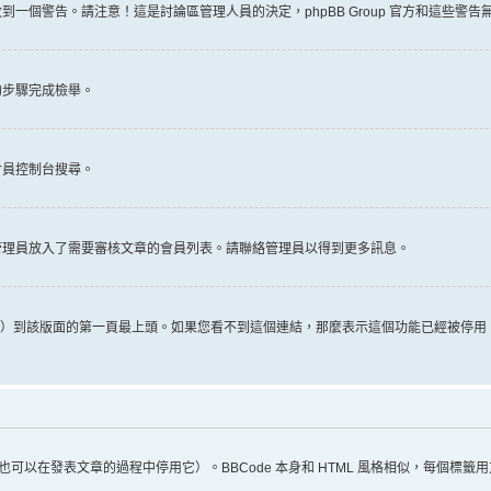
一個警告。請注意！這是討論區管理人員的決定，phpBB Group 官方和這些警
的步驟完成檢舉。
會員控制台搜尋。
管理員放入了需要審核文章的會員列表。請聯絡管理員以得到更多訊息。
推文）到該版面的第一頁最上頭。如果您看不到這個連結，那麼表示這個功能已經被停
（您也可以在發表文章的過程中停用它）。BBCode 本身和 HTML 風格相似，每個標籤用