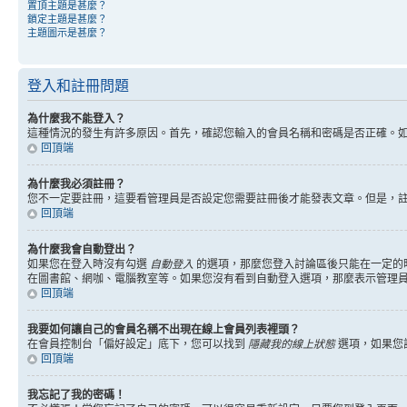
置頂主題是甚麼？
鎖定主題是甚麼？
主題圖示是甚麼？
登入和註冊問題
為什麼我不能登入？
這種情況的發生有許多原因。首先，確認您輸入的會員名稱和密碼是否正確。
回頂端
為什麼我必須註冊？
您不一定要註冊，這要看管理員是否設定您需要註冊後才能發表文章。但是，註冊將
回頂端
為什麼我會自動登出？
如果您在登入時沒有勾選
自動登入
的選項，那麼您登入討論區後只能在一定的
在圖書館、網咖、電腦教室等。如果您沒有看到自動登入選項，那麼表示管理
回頂端
我要如何讓自己的會員名稱不出現在線上會員列表裡頭？
在會員控制台「偏好設定」底下，您可以找到
隱藏我的線上狀態
選項，如果您
回頂端
我忘記了我的密碼！