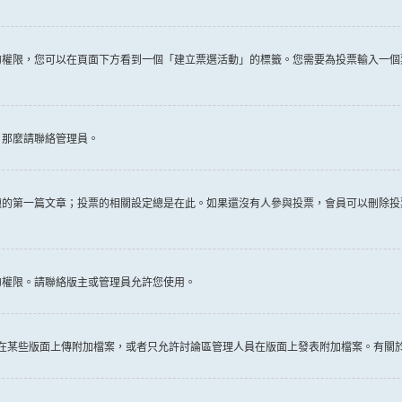
權限，您可以在頁面下方看到一個「建立票選活動」的標籤。您需要為投票輸入一個
，那麼請聯絡管理員。
題的第一篇文章；投票的相關設定總是在此。如果還沒有人參與投票，會員可以刪除投
的權限。請聯絡版主或管理員允許您使用。
許在某些版面上傳附加檔案，或者只允許討論區管理人員在版面上發表附加檔案。有關