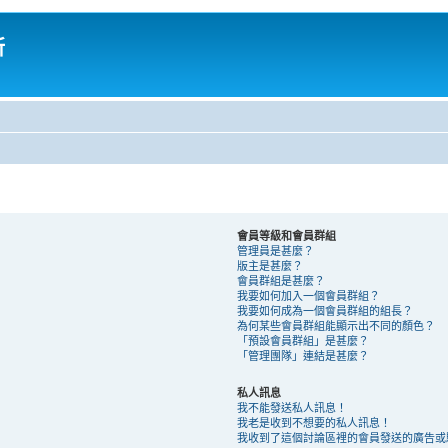
所
會員等級和會員群組
管理員是甚麼？
版主是甚麼？
會員群組是甚麼？
我要如何加入一個會員群組？
我要如何成為一個會員群組的組長？
為何某些會員群組能顯示出不同的顏色？
「預設會員群組」是甚麼？
「管理團隊」連結是甚麼？
私人訊息
我不能發送私人訊息！
我老是收到不想要的私人訊息！
我收到了這個討論區裡的會員發送的廣告或騷擾 