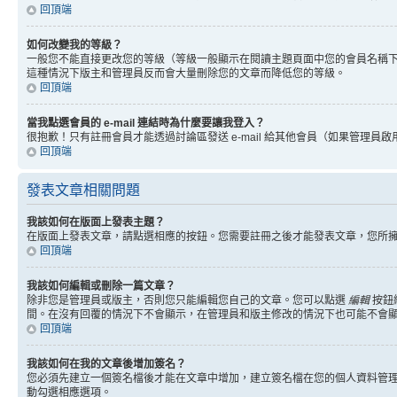
回頂端
如何改變我的等級？
一般您不能直接更改您的等級（等級一般顯示在閱讀主題頁面中您的會員名稱
這種情況下版主和管理員反而會大量刪除您的文章而降低您的等級。
回頂端
當我點選會員的 e-mail 連結時為什麼要讓我登入？
很抱歉！只有註冊會員才能透過討論區發送 e-mail 給其他會員（如果管理員啟用了
回頂端
發表文章相關問題
我該如何在版面上發表主題？
在版面上發表文章，請點選相應的按鈕。您需要註冊之後才能發表文章，您所
回頂端
我該如何編輯或刪除一篇文章？
除非您是管理員或版主，否則您只能編輯您自己的文章。您可以點選
編輯
按鈕
間。在沒有回覆的情況下不會顯示，在管理員和版主修改的情況下也可能不會
回頂端
我該如何在我的文章後增加簽名？
您必須先建立一個簽名檔後才能在文章中增加，建立簽名檔在您的個人資料管
動勾選相應選項。