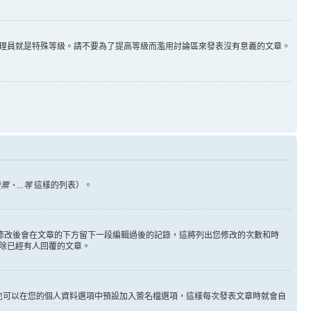
理員就是特殊等級。請不要為了提高等級而濫用討論區來發表沒有意義的文章。
、...等
這樣的列表）。
您修改後會在文章的下方留下一段編輯過後的記錄，這將列出您修改的次數和時
除已經有人回覆的文章。
也可以在您的個人資料選項中預設加入簽名檔選項，這樣每次發表文章時就會自