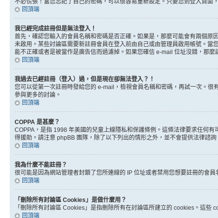
不必慌張！當您忘記了自己的密碼，可以很容易重新設定。只要您到登入頁面
回頂端
我已經完成註冊但是無法登入！
首先，確認您輸入的會員名稱和密碼是否正確。如果是，那麼可能會有兩個原因。
未啟用。某些討論區需要新註冊會員在登入前由自己或由管理員啟用帳號。當您完成註
能不正確或者是被當作是廣告信而過濾掉。如果您確信 e-mail 位址沒錯，那
回頂端
我過去已經註冊（登入）過，但是現在卻無法登入？！
您可以從第一次註冊時發給您的 e-mail，檢視會員名稱和密碼，再試一次
參與更多的討論。
回頂端
COPPA 是甚麼？
COPPA，是指 1998 年美國的兒童上線隱私和保護條例。這條法律要求任
得援助。請注意 phpBB 團隊，除了以下列出的情形之外，並不會提供法律諮
回頂端
我為什麼不能註冊？
很可能是因為網站管理者封鎖了您所連線的 IP 位址或者禁用您想要註冊的會
回頂端
「刪除所有討論區 Cookies」是做什麼用？
「刪除所有討論區 Cookies」是指刪除所有在討論區所建立的 cookies。這
回頂端