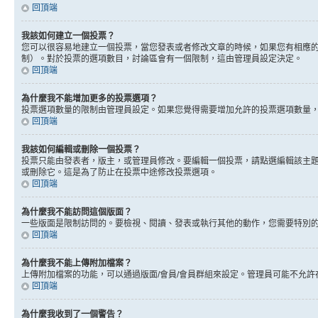
回頂端
我該如何建立一個投票？
您可以很容易地建立一個投票，當您發表或者修改文章的時候，如果您有相應的
制）。對於投票的選項數目，討論區會有一個限制，這由管理員設定決定。
回頂端
為什麼我不能增加更多的投票選項？
投票選項數量的限制由管理員設定。如果您覺得需要增加允許的投票選項數量
回頂端
我該如何編輯或刪除一個投票？
投票只能由發表者，版主，或管理員修改。要編輯一個投票，請點選編輯該主
或刪除它。這是為了防止在投票中途修改投票選項。
回頂端
為什麼我不能訪問這個版面？
一些版面是限制訪問的。要檢視、閱讀、發表或執行其他的動作，您需要特別
回頂端
為什麼我不能上傳附加檔案？
上傳附加檔案的功能，可以通過版面/會員/會員群組來設定。管理員可能不允
回頂端
為什麼我收到了一個警告？