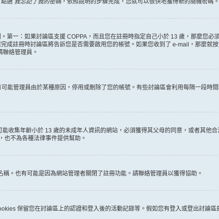
，點選
我忘記了我的密碼
，依照說明的步驟完成，您就可以很快地獲得新的隨機密碼
第一：如果討論區支援 COPPA，而且您在註冊時指定自己小於 13 歲，那麼您
冊時討論區將告訴您是否需要啟用您的帳號。如果您收到了 e-mail，那麼就按照其中的
麼請聯絡管理員。
。很有可能管理員由於某種原因，停用或刪除了您的帳號。有些討論區會利用每隔一段
何有可能收集年齡小於 13 歲的未成年人資訊的網站，必須獲得其父母的同意，或者
詢，也不為各種法律事件提供幫助。
員名稱。也有可能是因為網站管理者關閉了註冊功能。請聯絡管理員以獲得協助。
些 cookies 保留您在討論區上的認證和登入後的活動記錄等。假如您有登入或登出討論區的