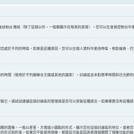
員控制台
連結（除了這個以外，一般都顯示在每頁的頁首）。您可以在會員控制台中
您處於不同的時區。如果是這種原因，您可以在個人資料中更改時區，例如倫敦、巴黎
節約時間（使用於不列顛聯合王國或其他的國家）。討論區並未對標準時間和日光節約
安裝它。請試試建議這個討論區的管理員是否可以安裝這種語言。如果確實沒有這種語
相關的圖像，一般以星星、方塊或小圓點的形式，顯示您在這個討論區的地位，或者您
像的形式和約束。如果您不能使用頭像，那麼這可能是因為管理員關閉了頭像功能的結