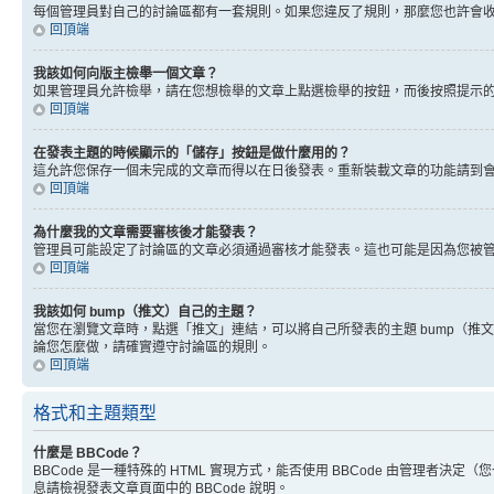
每個管理員對自己的討論區都有一套規則。如果您違反了規則，那麼您也許會收到
回頂端
我該如何向版主檢舉一個文章？
如果管理員允許檢舉，請在您想檢舉的文章上點選檢舉的按鈕，而後按照提示
回頂端
在發表主題的時候顯示的「儲存」按鈕是做什麼用的？
這允許您保存一個未完成的文章而得以在日後發表。重新裝載文章的功能請到
回頂端
為什麼我的文章需要審核後才能發表？
管理員可能設定了討論區的文章必須通過審核才能發表。這也可能是因為您被
回頂端
我該如何 bump（推文）自己的主題？
當您在瀏覽文章時，點選「推文」連結，可以將自己所發表的主題 bump（
論您怎麼做，請確實遵守討論區的規則。
回頂端
格式和主題類型
什麼是 BBCode？
BBCode 是一種特殊的 HTML 實現方式，能否使用 BBCode 由管理者決定
息請檢視發表文章頁面中的 BBCode 說明。