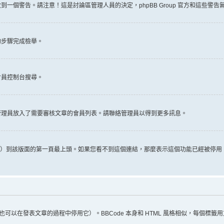
一個警告。請注意！這是討論區管理人員的決定，phpBB Group 官方和這些警
的步驟完成檢舉。
會員控制台搜尋。
管理員放入了需要審核文章的會員列表。請聯絡管理員以得到更多訊息。
推文）到該版面的第一頁最上頭。如果您看不到這個連結，那麼表示這個功能已經被停
（您也可以在發表文章的過程中停用它）。BBCode 本身和 HTML 風格相似，每個標籤用