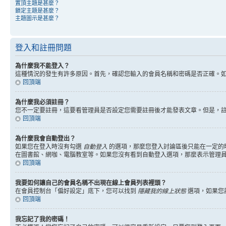
置頂主題是甚麼？
鎖定主題是甚麼？
主題圖示是甚麼？
登入和註冊問題
為什麼我不能登入？
這種情況的發生有許多原因。首先，確認您輸入的會員名稱和密碼是否正確。
回頂端
為什麼我必須註冊？
您不一定要註冊，這要看管理員是否設定您需要註冊後才能發表文章。但是，註冊將
回頂端
為什麼我會自動登出？
如果您在登入時沒有勾選
自動登入
的選項，那麼您登入討論區後只能在一定的
在圖書館、網咖、電腦教室等。如果您沒有看到自動登入選項，那麼表示管理
回頂端
我要如何讓自己的會員名稱不出現在線上會員列表裡頭？
在會員控制台「偏好設定」底下，您可以找到
隱藏我的線上狀態
選項，如果您
回頂端
我忘記了我的密碼！