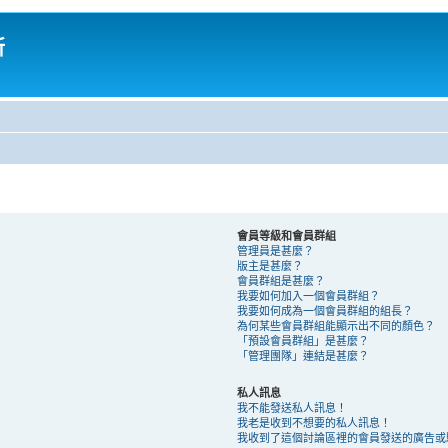
所
會員等級和會員群組
管理員是甚麼？
版主是甚麼？
會員群組是甚麼？
我要如何加入一個會員群組？
我要如何成為一個會員群組的組長？
為何某些會員群組能顯示出不同的顏色？
「預設會員群組」是甚麼？
「管理團隊」連結是甚麼？
私人訊息
我不能發送私人訊息！
我老是收到不想要的私人訊息！
我收到了這個討論區裡的會員發送的廣告或騷擾 