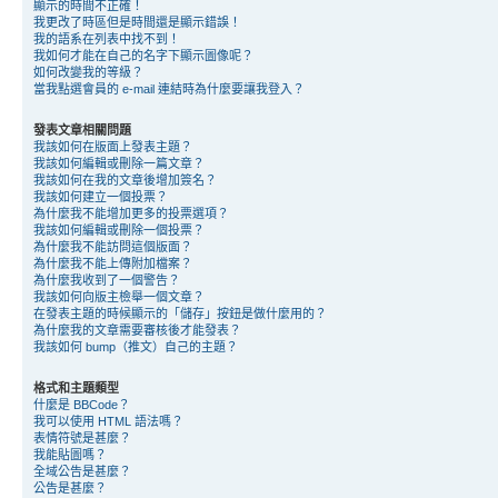
顯示的時間不正確！
我更改了時區但是時間還是顯示錯誤！
我的語系在列表中找不到！
我如何才能在自己的名字下顯示圖像呢？
如何改變我的等級？
當我點選會員的 e-mail 連結時為什麼要讓我登入？
發表文章相關問題
我該如何在版面上發表主題？
我該如何編輯或刪除一篇文章？
我該如何在我的文章後增加簽名？
我該如何建立一個投票？
為什麼我不能增加更多的投票選項？
我該如何編輯或刪除一個投票？
為什麼我不能訪問這個版面？
為什麼我不能上傳附加檔案？
為什麼我收到了一個警告？
我該如何向版主檢舉一個文章？
在發表主題的時候顯示的「儲存」按鈕是做什麼用的？
為什麼我的文章需要審核後才能發表？
我該如何 bump（推文）自己的主題？
格式和主題類型
什麼是 BBCode？
我可以使用 HTML 語法嗎？
表情符號是甚麼？
我能貼圖嗎？
全域公告是甚麼？
公告是甚麼？