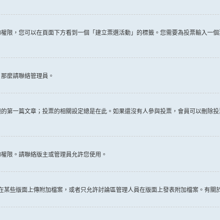
權限，您可以在頁面下方看到一個「建立票選活動」的標籤。您需要為投票輸入一個
，那麼請聯絡管理員。
題的第一篇文章；投票的相關設定總是在此。如果還沒有人參與投票，會員可以刪除投
的權限。請聯絡版主或管理員允許您使用。
許在某些版面上傳附加檔案，或者只允許討論區管理人員在版面上發表附加檔案。有關