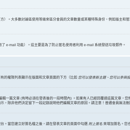
下方）。大多數討論區使用等級來區分會員的文章數量或某種特殊身份，例如版主和管
 e-mail 功能）。這主要是為了防止匿名使用者利用 e-mail 系統發送垃圾郵件。
擁有的權限列表顯示在版面和文章頁面的下方（比如
您可以發表新主題、您可以參與投票
編輯一篇文章 (有時必須在發表後的一段時間內) 。如果有人已經回覆過這篇文章，
顯示，除非他們決定留下一段記錄說明他們編輯文章的原因。請注意！普通會員無法刪
理台。當您建立好簽名檔之後，請在發表文章的頁面中勾選
附上簽名
來增加簽名。您