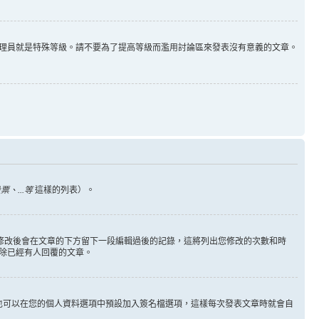
理員就是特殊等級。請不要為了提高等級而濫用討論區來發表沒有意義的文章。
、...等
這樣的列表）。
您修改後會在文章的下方留下一段編輯過後的記錄，這將列出您修改的次數和時
除已經有人回覆的文章。
也可以在您的個人資料選項中預設加入簽名檔選項，這樣每次發表文章時就會自