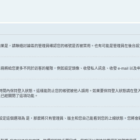
如果是，請聯絡討論區的管理員確認您的帳號是否被禁用。也有可能是管理員在後台設
給您更多不同於訪客的權限，例如設定頭像、收發私人訊息、收發 e-mail 以及申
時間內保持登入狀態。這樣能防止您的帳號被他人誤用。如果要保持登入狀態請在登
員已經關閉了這項功能。
設定這個選項為
是
，那麼將只有管理員、版主和您自己能看到您的上線狀態。您將會