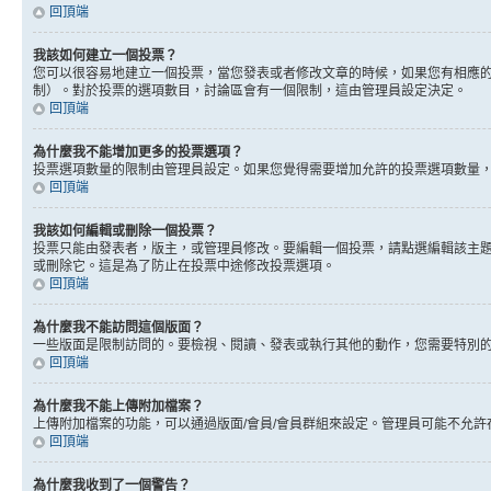
回頂端
我該如何建立一個投票？
您可以很容易地建立一個投票，當您發表或者修改文章的時候，如果您有相應的
制）。對於投票的選項數目，討論區會有一個限制，這由管理員設定決定。
回頂端
為什麼我不能增加更多的投票選項？
投票選項數量的限制由管理員設定。如果您覺得需要增加允許的投票選項數量
回頂端
我該如何編輯或刪除一個投票？
投票只能由發表者，版主，或管理員修改。要編輯一個投票，請點選編輯該主
或刪除它。這是為了防止在投票中途修改投票選項。
回頂端
為什麼我不能訪問這個版面？
一些版面是限制訪問的。要檢視、閱讀、發表或執行其他的動作，您需要特別
回頂端
為什麼我不能上傳附加檔案？
上傳附加檔案的功能，可以通過版面/會員/會員群組來設定。管理員可能不允
回頂端
為什麼我收到了一個警告？