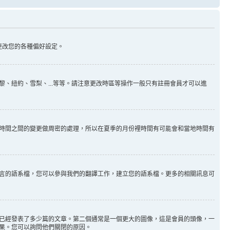
更改您的各種偏好設定。
、紐約、雪梨、...等等。請注意更改時區等操作一般只有註冊會員才可以進
時間之間的變更做周密的處理，所以在夏季的月份裡時間有可能會和當地時間有
言的語系檔，您可以參與我們的翻譯工作，建立您的語系檔。更多的相關訊息可
已經發表了多少篇的文章。第二個通常是一個更大的圖像，這是會員的頭像，一
果。您可以詢問他們關閉的原因。