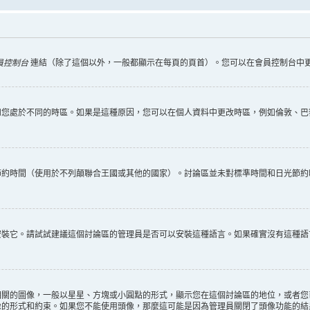
員控制台
連結（除了這個以外，一般都顯示在每頁的頁首）。您可以在會員控制台中
您處於不同的時區。如果是這種原因，您可以在個人資料中更改時區，例如倫敦、巴黎
節約時間（使用於不列顛聯合王國或其他的國家）。討論區並未對標準時間和日光節約
安裝它。請試試建議這個討論區的管理員是否可以安裝這種語言。如果確實沒有這種語
相關的圖像，一般以星星、方塊或小圓點的形式，顯示您在這個討論區的地位，或者您
像的形式和約束。如果您不能使用頭像，那麼這可能是因為管理員關閉了頭像功能的結