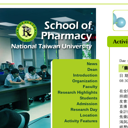
Activi
Date：
News
「藥
Dean
Introduction
日期
Organization
08:3
Faculty
在全
Research Highlights
持續
Students
友會
Admission
直播
Research Day
金計
Location
焦藥
Activity Features
鴻與
經歷