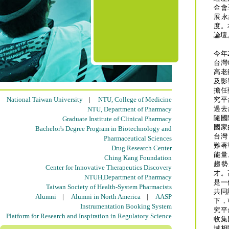
金會
展永
度。
論壇
今年
台灣
高老
及影
擔任
National Taiwan University
|
NTU, College of Medicine
究平
過去
NTU, Department of Pharmacy
隨國
Graduate Institute of Clinical Pharmacy
國家
Bachelor's Degree Program in Biotechnology and
台灣
Pharmaceutical Sciences
難著
Drug Research Center
能量
Ching Kang Foundation
趨勢
Center for Innovative Therapeutics Discovery
才。
NTUH,Department of Pharmacy
是一
Taiwan Society of Health-System Pharmacists
共同
Alumni
|
Alumni in North America
|
AASP
下，
Instrumentation Booking System
究平
Platform for Research and Inspiration in Regulatory Science
收集
域相