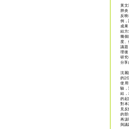
黃文
肺炎
反映
例，
成果
結方
幾個
度、
議題
理後
研究
分享
沈麗
的討
使用
驗，
結，
的起
對本
見反
的部
再汲
與議