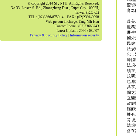
© copyright 2014 SP, NTU. All Rights Reserved.
源資
No.33, Linsen S. Rd., Zhongzheng Dist., Taipei City 100025,
育為
Taiwan (R.O.C.)
TEL : (02)3366-8750~4 FAX : (02)2391-9098
蕭美
Web person in charge: Tang-Yih Hsu
Contact Phone : (02)33668743
服務
Latest Update : 2026 / 08 / 07
展生
Privacy & Security Policy
|
Information security
國外
民健
法規
化，
應陸
法規
續在
規研
也應
共享
間之
立醫
政經
輕師
擁有
背後
法規
會在