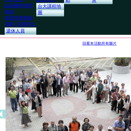
動
會
臨床藥學指導
台大課程地
教師
圖
實習指導教師
系辦 / 駐警同仁
退休人員
回看本活動所有圖片