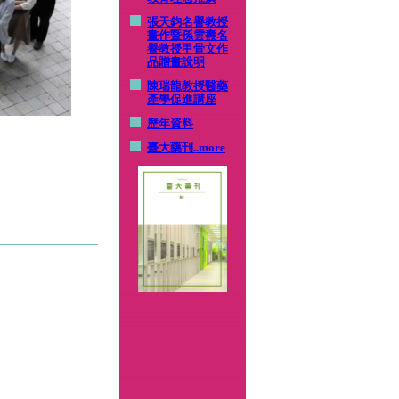
張天鈞名譽教授
畫作暨孫雲燾名
譽教授甲骨文作
品贈畫說明
陳瑞龍教授醫藥
產學促進講座
歷年資料
臺大藥刊
..more