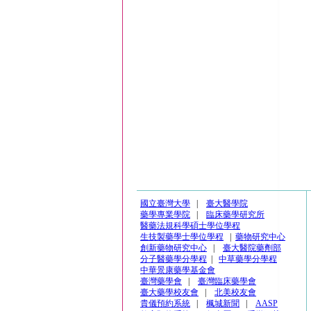
國立臺灣大學
|
臺大醫學院
藥學專業學院
|
臨床藥學研究所
醫藥法規科學碩士學位學程
生技製藥學士學位學程
|
藥物研究中心
創新藥物研究中心
|
臺大醫院藥劑部
分子醫藥學分學程
|
中草藥學分學程
中華景康藥學基金會
臺灣藥學會
|
臺灣臨床藥學會
臺大藥學校友會
|
北美校友會
貴儀預約系統
|
楓城新聞
|
AASP