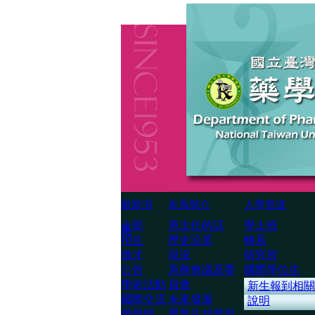
最新消
本系簡介
入學管道
全部
系主任的話
學士班
息
招生
歷史沿革
轉系
徵才
現況
研究所
公告
系務會議及委
國際學位生
學術活動
員會
新生報到相關
國際交流
未來發展
說明
榮譽榜
畢業生就業與