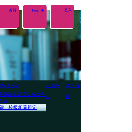
首頁
English
登入
環安衛事項
活動花
網頁地
藥學院相關環安衛公告
絮
圖
事項
院、校級相關規定