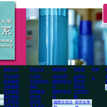
教職人員
課程介紹
國際事務
學生園
獎學
専任教師
大學部
海外教育
大學部
地
金
臨床教師
大學部特色
國際學術合
研究所
合聘教師
課程
約
獎學金
客座教師
領域專長
國際學會會
大學部社
兼任教師
碩士班
員
團
名譽教授
博士班
國際交流活
研究生學
技術専家
選課系統