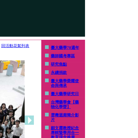
回活動花絮列表
臺大藥學70週年
藥師國考專區
研究焦點
永續捐款
臺大藥學榮耀使
命與傳承
臺大藥學研究日
台灣藥學會【藥
物化學營】
雲燾迴廊簡介影
片
顧文霞教授紀念
專輯暨學用合一
教育理念推廣