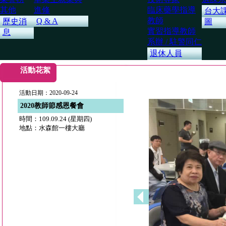
其他
進修
臨床藥學指導
台大
教師
Q & A
歷史消
圖
實習指導教師
息
系辦 / 駐警同仁
退休人員
活動花絮
活動日期：2020-09-24
2020教師節感恩餐會
時間：109.09.24 (星期四)
地點：水森館一樓大廳