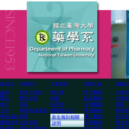
最新消
本系簡介
入學管道
教職人員
課程介
全部
系主任的話
學士班
専任教師
大學部
息
招生
歷史沿革
轉系
臨床教師
大學部
徵才
現況
研究所
合聘教師
課程
公告
系務會議及委
國際學位生
客座教師
領域專
學術活動
員會
兼任教師
碩士班
新生報到相關
國際交流
未來發展
名譽教授
博士班
說明
榮譽榜
畢業生就業與
技術専家
選課系