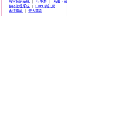
教室預約系統
|
行事曆
|
系徽下載
修繕管理系統
|
CRPD資訊網
永續捐款
|
臺大藥園