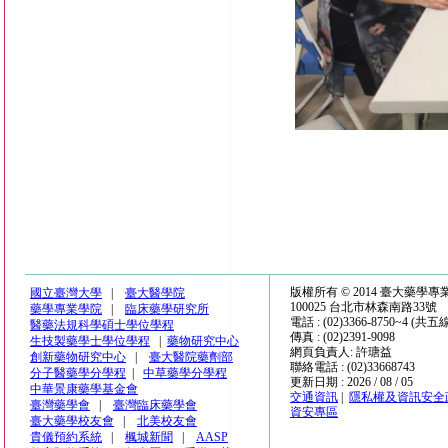
版權所有 © 2014 臺大藥學
國立臺灣大學
|
臺大醫學院
100025 台北市林森南路33號
藥學專業學院
|
臨床藥學研究所
電話 : (02)3366-8750~4 (共五
醫藥法規科學碩士學位學程
傳真 : (02)2391-9098
生技製藥學士學位學程
|
藥物研究中心
網頁負責人: 許瑭益
創新藥物研究中心
|
臺大醫院藥劑部
聯絡電話 : (02)33668743
分子醫藥學分學程
|
中草藥學分學程
更新日期 : 2026 / 08 / 05
中華景康藥學基金會
交通資訊
|
隱私權及資訊安全
臺灣藥學會
|
臺灣臨床藥學會
資安專區
臺大藥學校友會
|
北美校友會
貴儀預約系統
|
楓城新聞
|
AASP