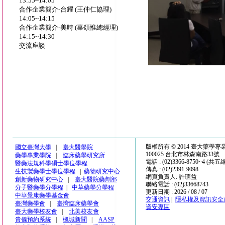
13:55~14:05
合作企業簡介-台耀 (王仲仁協理)
14:05~14:15
合作企業簡介-美時 (辜頌惟總經理)
14:15~14:30
交流座談
版權所有 © 2014 臺大藥學
國立臺灣大學
|
臺大醫學院
100025 台北市林森南路33號
藥學專業學院
|
臨床藥學研究所
電話 : (02)3366-8750~4 (共五
醫藥法規科學碩士學位學程
傳真 : (02)2391-9098
生技製藥學士學位學程
|
藥物研究中心
網頁負責人: 許瑭益
創新藥物研究中心
|
臺大醫院藥劑部
聯絡電話 : (02)33668743
分子醫藥學分學程
|
中草藥學分學程
更新日期 : 2026 / 08 / 07
中華景康藥學基金會
交通資訊
|
隱私權及資訊安全
臺灣藥學會
|
臺灣臨床藥學會
資安專區
臺大藥學校友會
|
北美校友會
貴儀預約系統
|
楓城新聞
|
AASP