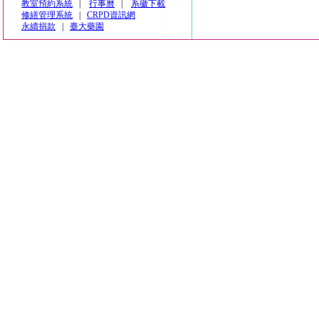
教室預約系統
|
行事曆
|
系徽下載
修繕管理系統
|
CRPD資訊網
永續捐款
|
臺大藥園