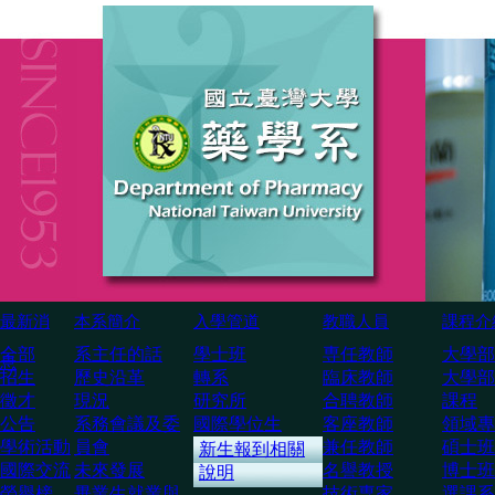
最新消
本系簡介
入學管道
教職人員
課程介
全部
系主任的話
學士班
専任教師
大學部
息
招生
歷史沿革
轉系
臨床教師
大學部
徵才
現況
研究所
合聘教師
課程
公告
系務會議及委
國際學位生
客座教師
領域專
學術活動
員會
兼任教師
碩士班
新生報到相關
國際交流
未來發展
名譽教授
博士班
說明
榮譽榜
畢業生就業與
技術専家
選課系