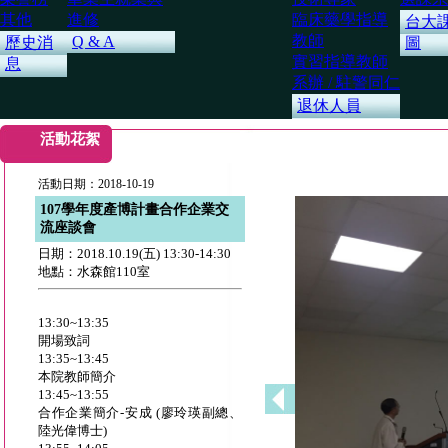
其他
進修
臨床藥學指導
台大
教師
Q & A
歷史消
圖
實習指導教師
息
系辦 / 駐警同仁
退休人員
活動花絮
活動日期：2018-10-19
107學年度產博計畫合作企業交
流座談會
日期：2018.10.19(五) 13:30-14:30
地點：水森館110室
13:30~13:35
開場致詞
13:35~13:45
本院教師簡介
13:45~13:55
合作企業簡介-安成 (廖玲瑛副總、
陸光偉博士)