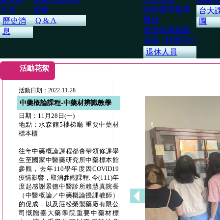
其他
進修
臨床藥學指導
台大
教師
Q & A
歷史消
圖
實習指導教師
息
系辦 / 駐警同仁
退休人員
活動花絮
活動日期：2022-11-28
中藥概論課程-中藥材辨識教學
日期：11月28日(一)
地點：水森館5樓梯廳 重要中藥材
標本櫃
往年中藥概論課程都會帶領修課學
生至國家中醫藥研究所中藥標本館
參觀，去年110學年度因COVID19
疫情影響，取消參觀課程. 今(111)年
度起感謝景德中醫診所賴慧真院長
（中醫概論／中藥概論授課教師）
的促成，以及莊松榮製藥廠有限公
司慨贈臺大藥學院重要中藥材標