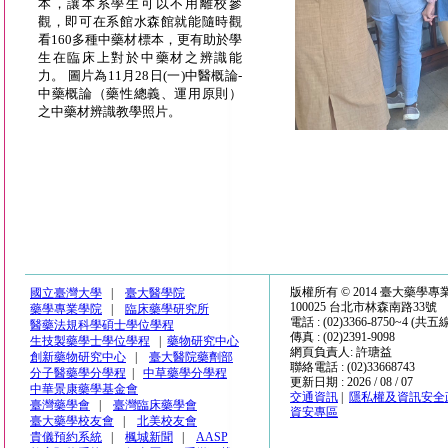
本，讓本系學生可以不用離校參
觀，即可在系館水森館就能隨時觀
看160多種中藥材標本，更有助於學
生在臨床上對於中藥材之辨識能
力。 圖片為11月28日(一)中醫概論-
中藥概論（藥性總義、運用原則）
之中藥材辨識教學照片。
版權所有 © 2014 臺大藥學
國立臺灣大學
|
臺大醫學院
100025 台北市林森南路33號
藥學專業學院
|
臨床藥學研究所
電話 : (02)3366-8750~4 (共五
醫藥法規科學碩士學位學程
傳真 : (02)2391-9098
生技製藥學士學位學程
|
藥物研究中心
網頁負責人: 許瑭益
創新藥物研究中心
|
臺大醫院藥劑部
聯絡電話 : (02)33668743
分子醫藥學分學程
|
中草藥學分學程
更新日期 : 2026 / 08 / 07
中華景康藥學基金會
交通資訊
|
隱私權及資訊安全
臺灣藥學會
|
臺灣臨床藥學會
資安專區
臺大藥學校友會
|
北美校友會
貴儀預約系統
|
楓城新聞
|
AASP