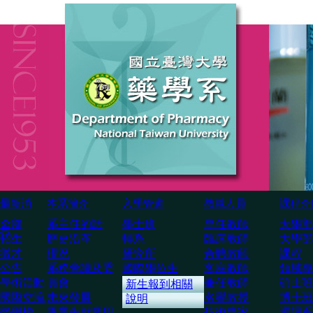
最新消
本系簡介
入學管道
教職人員
課程介
全部
系主任的話
學士班
専任教師
大學部
息
招生
歷史沿革
轉系
臨床教師
大學部
徵才
現況
研究所
合聘教師
課程
公告
系務會議及委
國際學位生
客座教師
領域專
學術活動
員會
兼任教師
碩士班
新生報到相關
國際交流
未來發展
名譽教授
博士班
說明
榮譽榜
畢業生就業與
技術専家
選課系