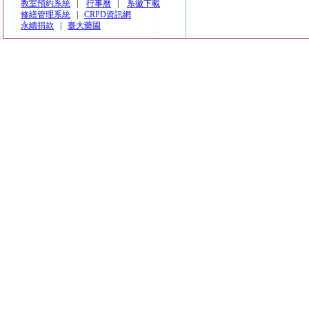
教室預約系統
|
行事曆
|
系徽下載
修繕管理系統
|
CRPD資訊網
永續捐款
|
臺大藥園