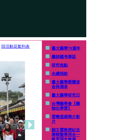
回活動花絮列表
臺大藥學70週年
藥師國考專區
研究焦點
永續捐款
臺大藥學榮耀使
命與傳承
臺大藥學研究日
台灣藥學會【藥
物化學營】
雲燾迴廊簡介影
片
顧文霞教授紀念
專輯暨學用合一
教育理念推廣