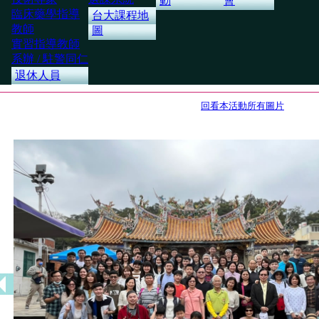
動
會
臨床藥學指導
台大課程地
教師
圖
實習指導教師
系辦 / 駐警同仁
退休人員
回看本活動所有圖片