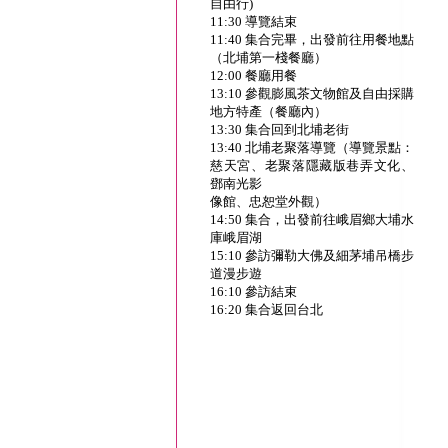
自由行)
11:30 導覽結束
11:40 集合完畢，出發前往用餐地點
（北埔第一棧餐廳）
12:00 餐廳用餐
13:10 參觀膨風茶文物館及自由採購
地方特產（餐廳內）
13:30 集合回到北埔老街
13:40 北埔老聚落導覽（導覽景點：
慈天宮、老聚落隱藏版巷弄文化、
鄧南光影
像館、忠恕堂外觀）
14:50 集合，出發前往峨眉鄉大埔水
庫峨眉湖
15:10 參訪彌勒大佛及細茅埔吊橋步
道漫步遊
16:10 參訪結束
16:20 集合返回台北