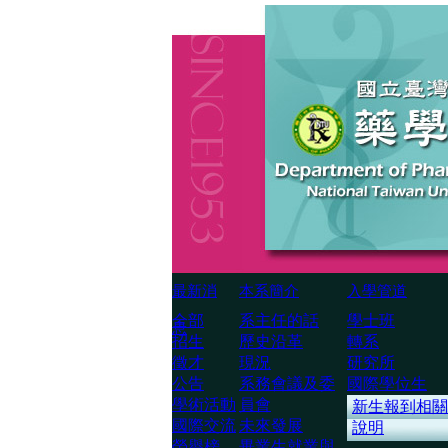
最新消
本系簡介
入學管道
全部
系主任的話
學士班
息
招生
歷史沿革
轉系
徵才
現況
研究所
公告
系務會議及委
國際學位生
學術活動
員會
新生報到相關
國際交流
未來發展
說明
榮譽榜
畢業生就業與