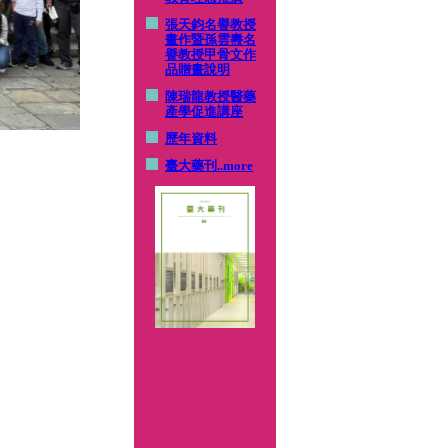
張天鈞名譽教授
畫作暨孫雲燾名
譽教授甲骨文作
品贈畫說明
陳瑞龍教授醫藥
產學促進講座
歷年資料
臺大藥刊
..more