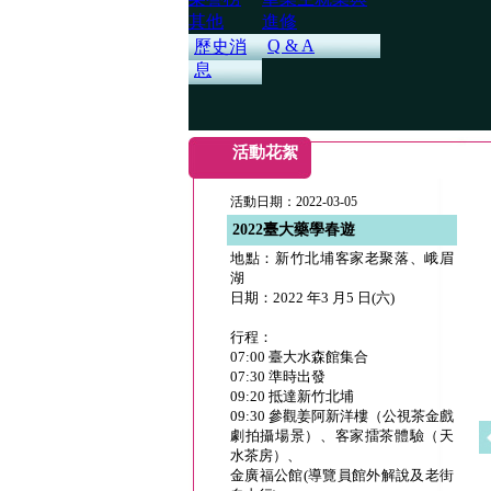
其他
進修
Q & A
歷史消
息
活動花絮
活動日期：2022-03-05
2022臺大藥學春遊
地點：新竹北埔客家老聚落、峨眉
湖
日期：2022 年3 月5 日(六)
行程：
07:00 臺大水森館集合
07:30 準時出發
09:20 抵達新竹北埔
09:30 參觀姜阿新洋樓（公視茶金戲
劇拍攝場景）、客家擂茶體驗（天
水茶房）、
金廣福公館(導覽員館外解說及老街