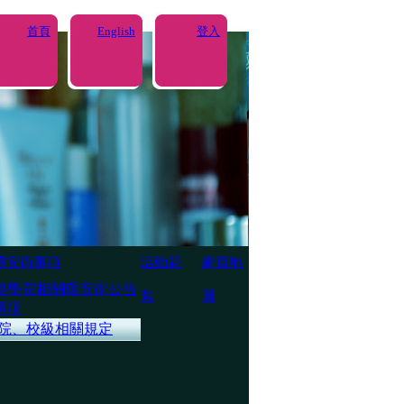
首頁
English
登入
環安衛事項
活動花
網頁地
藥學院相關環安衛公告
絮
圖
事項
院、校級相關規定