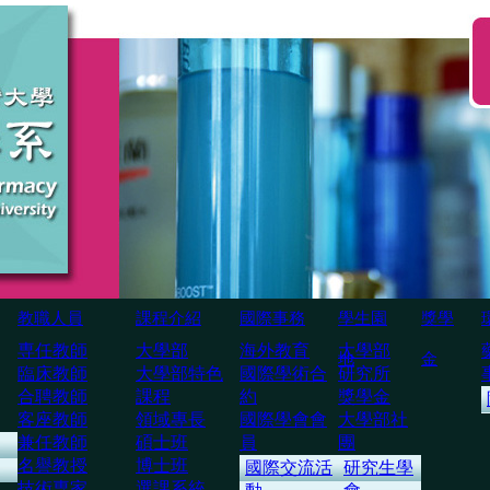
教職人員
課程介紹
國際事務
學生園
獎學
専任教師
大學部
海外教育
大學部
地
金
臨床教師
大學部特色
國際學術合
研究所
合聘教師
課程
約
獎學金
客座教師
領域專長
國際學會會
大學部社
兼任教師
碩士班
員
團
名譽教授
博士班
國際交流活
研究生學
技術専家
選課系統