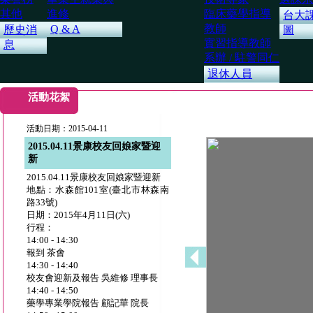
其他
進修
臨床藥學指導
台大
教師
Q & A
歷史消
圖
實習指導教師
息
系辦 / 駐警同仁
退休人員
活動花絮
活動日期：2015-04-11
2015.04.11景康校友回娘家暨迎
新
2015.04.11景康校友回娘家暨迎新
地點：水森館101室(臺北市林森南
路33號)
日期：2015年4月11日(六)
行程：
14:00 - 14:30
報到 茶會
14:30 - 14:40
校友會迎新及報告 吳維修 理事長
14:40 - 14:50
藥學專業學院報告 顧記華 院長