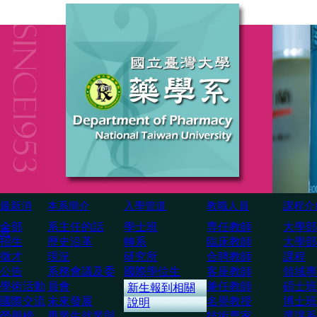
最新消
本系簡介
入學管道
教職人員
課程介
全部
系主任的話
學士班
専任教師
大學部
息
招生
歷史沿革
轉系
臨床教師
大學部
徵才
現況
研究所
合聘教師
課程
公告
系務會議及委
國際學位生
客座教師
領域專
學術活動
員會
兼任教師
碩士班
新生報到相關
國際交流
未來發展
名譽教授
博士班
說明
榮譽榜
畢業生就業與
技術専家
選課系