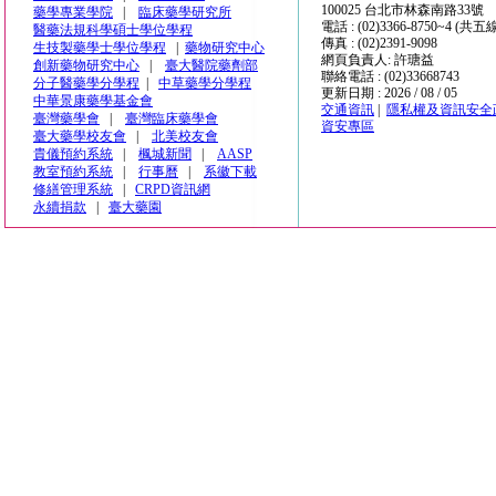
100025 台北市林森南路33號
藥學專業學院
|
臨床藥學研究所
電話 : (02)3366-8750~4 (共五
醫藥法規科學碩士學位學程
傳真 : (02)2391-9098
生技製藥學士學位學程
|
藥物研究中心
網頁負責人: 許瑭益
創新藥物研究中心
|
臺大醫院藥劑部
聯絡電話 : (02)33668743
分子醫藥學分學程
|
中草藥學分學程
更新日期 : 2026 / 08 / 05
中華景康藥學基金會
交通資訊
|
隱私權及資訊安全
臺灣藥學會
|
臺灣臨床藥學會
資安專區
臺大藥學校友會
|
北美校友會
貴儀預約系統
|
楓城新聞
|
AASP
教室預約系統
|
行事曆
|
系徽下載
修繕管理系統
|
CRPD資訊網
永續捐款
|
臺大藥園