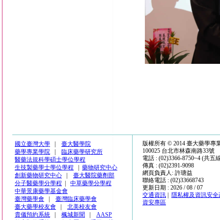
版權所有 © 2014 臺大藥學
國立臺灣大學
|
臺大醫學院
100025 台北市林森南路33號
藥學專業學院
|
臨床藥學研究所
電話 : (02)3366-8750~4 (共五
醫藥法規科學碩士學位學程
傳真 : (02)2391-9098
生技製藥學士學位學程
|
藥物研究中心
網頁負責人: 許瑭益
創新藥物研究中心
|
臺大醫院藥劑部
聯絡電話 : (02)33668743
分子醫藥學分學程
|
中草藥學分學程
更新日期 : 2026 / 08 / 07
中華景康藥學基金會
交通資訊
|
隱私權及資訊安全
臺灣藥學會
|
臺灣臨床藥學會
資安專區
臺大藥學校友會
|
北美校友會
貴儀預約系統
|
楓城新聞
|
AASP