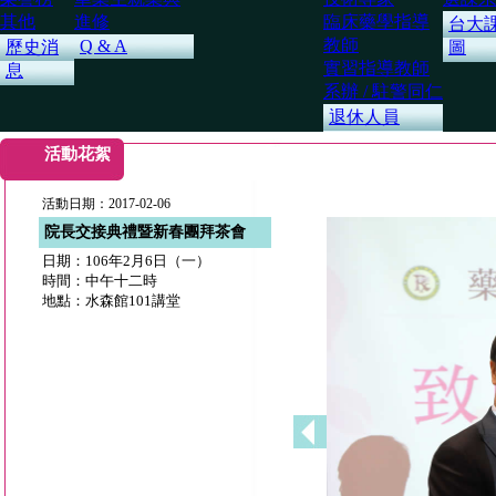
其他
進修
臨床藥學指導
台大
教師
Q & A
歷史消
圖
實習指導教師
息
系辦 / 駐警同仁
退休人員
活動花絮
活動日期：2017-02-06
院長交接典禮暨新春團拜茶會
日期：106年2月6日（一）
時間：中午十二時
地點：水森館101講堂