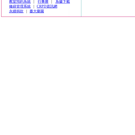
教室預約系統
|
行事曆
|
系徽下載
修繕管理系統
|
CRPD資訊網
永續捐款
|
臺大藥園