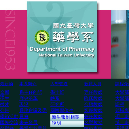
最新消
本系簡介
入學管道
教職人員
課程介
全部
系主任的話
學士班
専任教師
大學部
息
招生
歷史沿革
轉系
臨床教師
大學部
徵才
現況
研究所
合聘教師
課程
公告
系務會議及委
國際學位生
客座教師
領域專
學術活動
員會
兼任教師
碩士班
新生報到相關
國際交流
未來發展
名譽教授
博士班
說明
榮譽榜
畢業生就業與
技術専家
選課系