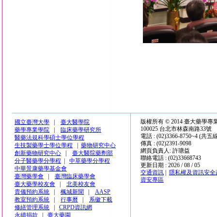
版權所有 © 2014 臺大藥學
國立臺灣大學
|
臺大醫學院
100025 台北市林森南路33號
藥學專業學院
|
臨床藥學研究所
電話 : (02)3366-8750~4 (共五
醫藥法規科學碩士學位學程
傳真 : (02)2391-9098
生技製藥學士學位學程
|
藥物研究中心
網頁負責人: 許瑭益
創新藥物研究中心
|
臺大醫院藥劑部
聯絡電話 : (02)33668743
分子醫藥學分學程
|
中草藥學分學程
更新日期 : 2026 / 08 / 05
中華景康藥學基金會
交通資訊
|
隱私權及資訊安全
臺灣藥學會
|
臺灣臨床藥學會
資安專區
臺大藥學校友會
|
北美校友會
貴儀預約系統
|
楓城新聞
|
AASP
教室預約系統
|
行事曆
|
系徽下載
修繕管理系統
|
CRPD資訊網
永續捐款
|
臺大藥園