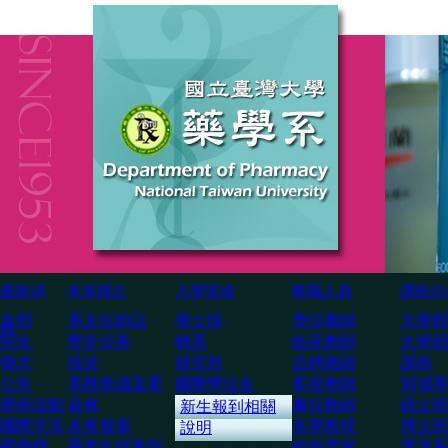
最新消
本系簡介
入學管道
教職人員
課程介
全部
系主任的話
學士班
専任教師
大學部
息
招生
歷史沿革
轉系
臨床教師
大學部
徵才
現況
研究所
合聘教師
課程
公告
系務會議及委
國際學位生
客座教師
領域專
學術活動
員會
兼任教師
碩士班
新生報到相關
國際交流
未來發展
名譽教授
博士班
說明
榮譽榜
畢業生就業與
技術専家
選課系