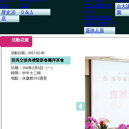
其他
進修
臨床藥學指導
台大
教師
Q & A
歷史消
圖
實習指導教師
息
系辦 / 駐警同仁
退休人員
活動花絮
活動日期：2017-02-06
院長交接典禮暨新春團拜茶會
日期：106年2月6日（一）
時間：中午十二時
地點：水森館101講堂