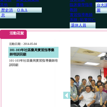
其他
進修
臨床藥學指導
台大
教師
Q & A
歷史消
圖
實習指導教師
息
系辦 / 駐警同仁
退休人員
活動花絮
活動日期：2014-05-04
101-103年社區藥局實習指導藥
師培訓回顧
101-103年社區藥局實習指導藥師培
訓回顧