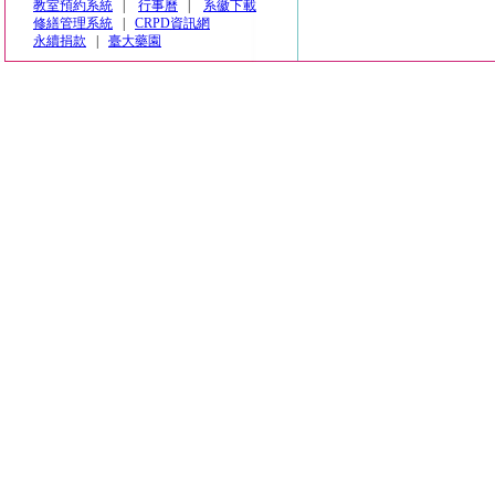
教室預約系統
|
行事曆
|
系徽下載
修繕管理系統
|
CRPD資訊網
永續捐款
|
臺大藥園