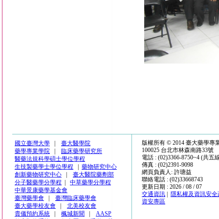
版權所有 © 2014 臺大藥學
國立臺灣大學
|
臺大醫學院
100025 台北市林森南路33號
藥學專業學院
|
臨床藥學研究所
電話 : (02)3366-8750~4 (共五
醫藥法規科學碩士學位學程
傳真 : (02)2391-9098
生技製藥學士學位學程
|
藥物研究中心
網頁負責人: 許瑭益
創新藥物研究中心
|
臺大醫院藥劑部
聯絡電話 : (02)33668743
分子醫藥學分學程
|
中草藥學分學程
更新日期 : 2026 / 08 / 07
中華景康藥學基金會
交通資訊
|
隱私權及資訊安全
臺灣藥學會
|
臺灣臨床藥學會
資安專區
臺大藥學校友會
|
北美校友會
貴儀預約系統
|
楓城新聞
|
AASP