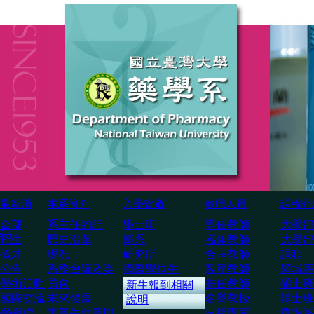
最新消
本系簡介
入學管道
教職人員
課程介
全部
系主任的話
學士班
専任教師
大學部
息
招生
歷史沿革
轉系
臨床教師
大學部
徵才
現況
研究所
合聘教師
課程
公告
系務會議及委
國際學位生
客座教師
領域專
學術活動
員會
兼任教師
碩士班
新生報到相關
國際交流
未來發展
名譽教授
博士班
說明
榮譽榜
畢業生就業與
技術専家
選課系