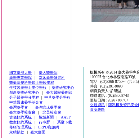
版權所有 © 2014 臺大藥學
國立臺灣大學
|
臺大醫學院
100025 台北市林森南路33號
藥學專業學院
|
臨床藥學研究所
電話 : (02)3366-8750~4 (共五
醫藥法規科學碩士學位學程
傳真 : (02)2391-9098
生技製藥學士學位學程
|
藥物研究中心
網頁負責人: 許瑭益
創新藥物研究中心
|
臺大醫院藥劑部
聯絡電話 : (02)33668743
分子醫藥學分學程
|
中草藥學分學程
更新日期 : 2026 / 08 / 07
中華景康藥學基金會
交通資訊
|
隱私權及資訊安全
臺灣藥學會
|
臺灣臨床藥學會
資安專區
臺大藥學校友會
|
北美校友會
貴儀預約系統
|
楓城新聞
|
AASP
教室預約系統
|
行事曆
|
系徽下載
修繕管理系統
|
CRPD資訊網
永續捐款
|
臺大藥園