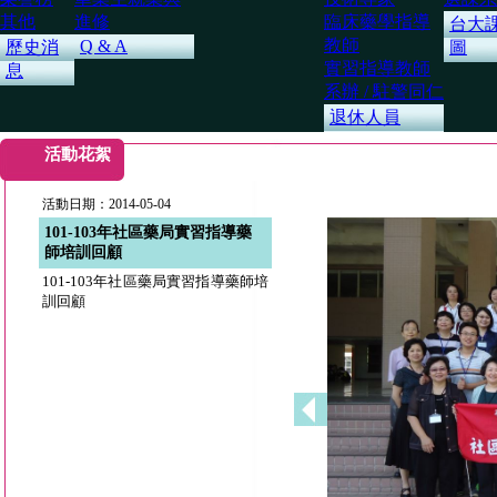
其他
進修
臨床藥學指導
台大
教師
Q & A
歷史消
圖
實習指導教師
息
系辦 / 駐警同仁
退休人員
活動花絮
活動日期：2014-05-04
101-103年社區藥局實習指導藥
師培訓回顧
101-103年社區藥局實習指導藥師培
訓回顧