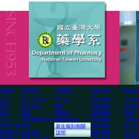
最新消
本系簡介
入學管道
教職人員
課程介
全部
系主任的話
學士班
専任教師
大學部
息
招生
歷史沿革
轉系
臨床教師
大學部
徵才
現況
研究所
合聘教師
課程
公告
系務會議及委
國際學位生
客座教師
領域專
學術活動
員會
兼任教師
碩士班
新生報到相關
國際交流
未來發展
名譽教授
博士班
說明
榮譽榜
畢業生就業與
技術専家
選課系