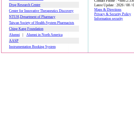
Contact Phone : +886-2-3
Drug Research Center
Latest Update : 2026 / 08 / 
Maps & Directions
Center for Innovative Therapeutics Discovery
Privacy & Security Policy
NTUH,Department of Pharmacy
Information security
Taiwan Society of Health-System Pharmacists
Ching Kang Foundation
Alumni
|
Alumni in North America
AASP
Instrumentation Booking System