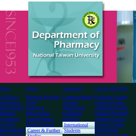
News
About
Admission
Faculty and Staff
All News
Message from the
Undergraduates
Full-time Faculty
Admission
Chair
Transfer
Clinical Faculty
Recruitment
History &
Admissions
Affiliated Faculty
Bulletin
Background
Graduates
Visiting Professor
Academic
Current Status
Students
Adjunct Faculty
Activity
Future Projects
Faculty Emeriti
International
International
Professional
Career & Further
Students
Honor Roll
Specialist Faculty
Studies