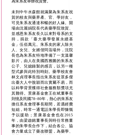
為朱系友舉辦祝賀會。
未到中午水森館就滿聚為朱系友祝
賀的校友與藥界產、官、學好友，
可見朱系友通達和暢的好人緣。開
場由沈麗娟院長代表藥學院致賀、
並感恩朱系友長久以來對母系的支
持，捐款「臺大藥學發展永續基
金」伍佰萬元。朱系友的家人除夫
人、女兒、女婿偕同蒞場外，沈院
長也為朱系友特地準備了一支溫馨
影片，由人在美國西雅圖的朱系友
公子、兒媳錄製的感言，以另一種
型式參與此特別時刻。藥學校友會
林文貞理事長指出朱系友從眾多傑
出臺大人中脫穎而出實屬不易，而
以科學背景獲得社會服務類獎項尤
其難得。景康基金會王在斌董事長
則憶及民國78~80年，熱心的朱系友
擔任系友會理事長期間，若遇經費
短絀，時常一通電話朱學長即慷慨
予以援助；景康基金會也在2015
年，由梁啟銘董事長與時任常務董
事的朱學長合作下，結合各公、協
會力量成立了藥改聯盟，為藥學、