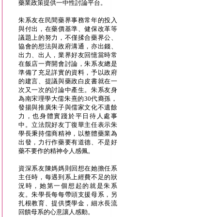
藥業政策提供一中性討論平台。
朱系友在民間藥界事務常年的投入
與付出，在藥價基準、健保改革等
議題上的努力，不僅揉合藥界公、
協會的想法與政府溝通，亦出錢、
出力、出人，業界好友回憶當時常
在飯店一齊開會討論，朱系友總是
準備了充足詳實的資料，予以政府
的建言、提議與藥政白皮書就在一
次又一次的討論中產生。朱系友身
為南宋理學大儒朱熹的30代裔孫，
發揚與推廣朱子與儒家文化不遺餘
力，也身體實踐於平日待人處事
中。立法院好友丁復華主任表示朱
學長秉持儒商精神，以整體藥業為
出發，力行作藥要有道德、不是好
藥不要作的精神令人感佩。
資深系友陳媽媽則回想在她擔任系
主任時，每遇到系上經費不足的狀
況時，她第一個想起的就是朱系
友。朱學長每每帶頭支援母系，另
扎根教育、提供獎學金，細水長流
回饋母系的心意讓人感動。