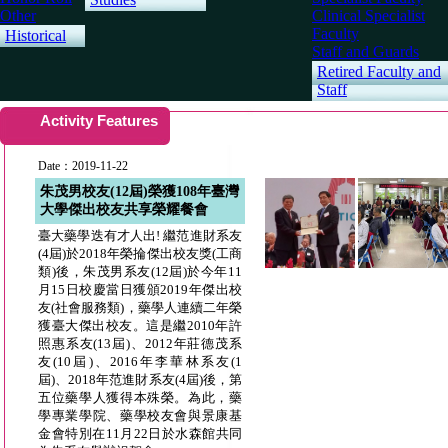
Other
Clinical Specialist
Faculty
Historical
Staff and Guards
Retired Faculty and
Staff
Activity Features
Date：2019-11-22
朱茂男校友(12屆)榮獲108年臺灣
大學傑出校友共享榮耀餐會
臺大藥學迭有才人出! 繼范進財系友
(4屆)於2018年榮掄傑出校友獎(工商
類)後，朱茂男系友(12屆)於今年11
月15日校慶當日獲頒2019年傑出校
友(社會服務類)，藥學人連續二年榮
獲臺大傑出校友。這是繼2010年許
照惠系友(13屆)、2012年莊德茂系
友(10屆)、2016年李華林系友(1
屆)、2018年范進財系友(4屆)後，第
五位藥學人獲得本殊榮。為此，藥
學專業學院、藥學校友會與景康基
金會特別在11月22日於水森館共同