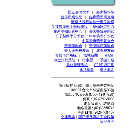
國立臺灣大學
|
臺大醫學院
藥學專業學院
|
臨床藥學研究所
醫藥法規科學碩士學位學程
生技製藥學士學位學程
|
藥物研究中心
創新藥物研究中心
|
臺大醫院藥劑部
分子醫藥學分學程
|
中草藥學分學程
中華景康藥學基金會
臺灣藥學會
|
臺灣臨床藥學會
臺大藥學校友會
|
北美校友會
貴儀預約系統
|
楓城新聞
|
AASP
教室預約系統
|
行事曆
|
系徽下載
修繕管理系統
|
CRPD資訊網
永續捐款
|
臺大藥園
版權所有 © 2014 臺大藥學專業學院
100025 台北市林森南路33號
電話 : (02)3366-8750~4 (共五線)
傳真 : (02)2391-9098
網頁負責人: 許瑭益
聯絡電話 : (02)33668743
更新日期 : 2026 / 08 / 07
交通資訊
|
隱私權及資訊安全政策
資安專區