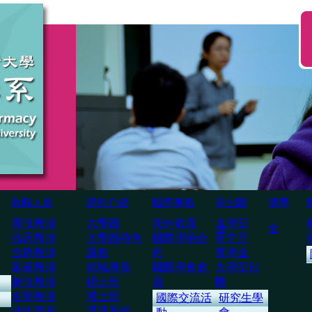
教職人員
課程介紹
國際事務
學生園
獎學
専任教師
大學部
海外教育
大學部
地
金
臨床教師
大學部特色
國際學術合
研究所
合聘教師
課程
約
獎學金
客座教師
領域專長
國際學會會
大學部社
兼任教師
碩士班
員
團
名譽教授
博士班
國際交流活
研究生學
技術専家
選課系統