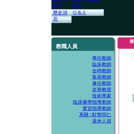
其他
進修
Q & A
歷史消
息
專
教職人員
專任教師
臨床教師
合聘教師
客座教師
兼任教師
名譽教授
技術專家
臨床藥學指導教師
實習指導教師
系辦 / 駐警同仁
退休人員