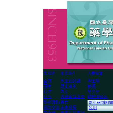
最新消
本系簡介
入學管道
全部
系主任的話
學士班
息
招生
歷史沿革
轉系
徵才
現況
研究所
公告
系務會議及委
國際學位生
學術活動
員會
新生報到相關
國際交流
未來發展
說明
榮譽榜
畢業生就業與