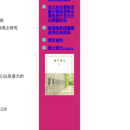
張天鈞名譽教授
畫作暨孫雲燾名
譽教授甲骨文作
品贈畫說明
病
應用之研究
陳瑞龍教授醫藥
產學促進講座
歷年資料
臺大藥刊
..more
心以及盡力的
–228