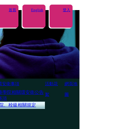
首頁
English
登入
環安衛事項
活動花
網頁地
藥學院相關環安衛公告
絮
圖
事項
院、校級相關規定