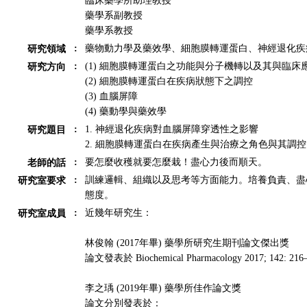
臨床藥學所助理教授
藥學系副教授
藥學系教授
:
藥物動力學及藥效學、細胞膜轉運蛋白、神經退化疾
研究領域
:
(1) 細胞膜轉運蛋白之功能與分子機轉以及其與臨床
研究方向
(2) 細胞膜轉運蛋白在疾病狀態下之調控
(3) 血腦屏障
(4) 藥動學與藥效學
:
1. 神經退化疾病對血腦屏障穿透性之影響
研究題目
2. 細胞膜轉運蛋白在疾病產生與治療之角色與其調控
:
要怎麼收穫就要怎麼栽！盡心力後而順天。
老師的話
:
訓練邏輯、組織以及思考等方面能力。培養負責、盡
研究室要求
態度。
:
近幾年研究生：
研究室成員
林俊翰 (2017年畢) 藥學所研究生期刊論文傑出獎
論文發表於 Biochemical Pharmacology 2017; 142: 216
李之瑀 (2019年畢) 藥學所佳作論文獎
論文分別發表於：