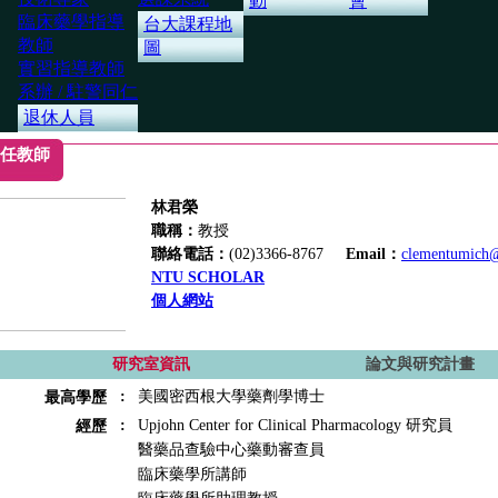
動
會
臨床藥學指導
台大課程地
教師
圖
實習指導教師
系辦 / 駐警同仁
退休人員
任教師
林君榮
職稱：
教授
聯絡電話：
(02)3366-8767
Email：
clementumich@
NTU SCHOLAR
個人網站
研究室資訊
論文與研究計畫
:
美國密西根大學藥劑學博士
最高學歷
:
Upjohn Center for Clinical Pharmacology 研究員
經歷
醫藥品查驗中心藥動審查員
臨床藥學所講師