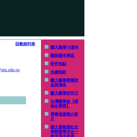
回教師列表
臺大藥學70週年
藥師國考專區
研究焦點
ntu.edu.tw
永續捐款
臺大藥學榮耀使
命與傳承
臺大藥學研究日
台灣藥學會【藥
物化學營】
雲燾迴廊簡介影
片
顧文霞教授紀念
專輯暨學用合一
教育理念推廣